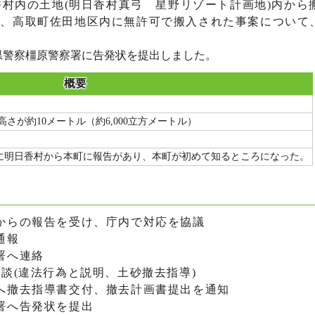
香村内の土地(明日香村真弓 星野リゾート計画地)内から
が、高取町佐田地区内に無許可で搬入された事案について
奈良県警察橿原警察署に告発状を提出しました。
概要
さが約10メートル（約6,000立方メートル）
後)に明日香村から本町に報告があり、本町が初めて知るところになった。
報告を受け、庁内で対応を協議
報
へ連絡
(違法行為と説明、土砂撤去指導)
導書交付、撤去計画書提出を通知
告発状を提出