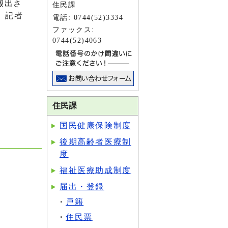
搬出さ
住民課
、記者
電話: 0744(52)3334
ファックス:
0744(52)4063
住民課
国民健康保険制度
後期高齢者医療制
度
福祉医療助成制度
届出・登録
戸籍
住民票