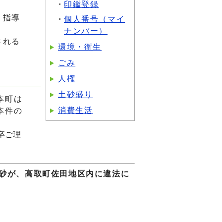
印鑑登録
、指導
個人番号（マイ
。
ナンバー）
される
環境・衛生
ごみ
人権
土砂盛り
本町は
消費生活
本件の
卒ご理
土砂が、高取町佐田地区内に違法に