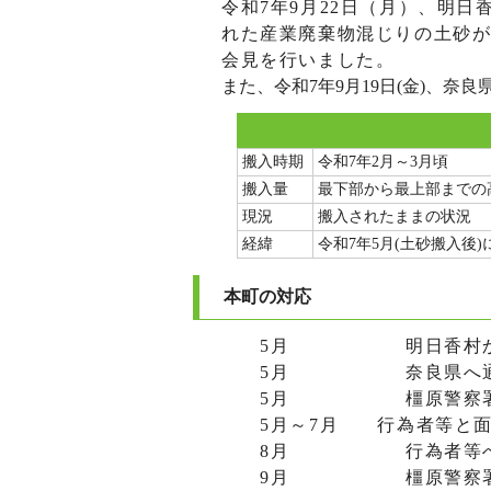
令和7年9月22日（月）、明日
れた産業廃棄物混じりの土砂
会見を行いました。
また、令和7年9月19日(金)、
搬入時期
令和7年2月～3月頃
搬入量
最下部から最上部までの高
現況
搬入されたままの状況
経緯
令和7年5月(土砂搬入
本町の対応
5月 明日香村からの
5月 奈良県へ通
5月 橿原警察署
5月～7月 行為者等と面談
8月 行為者等へ撤去指
9月 橿原警察署へ