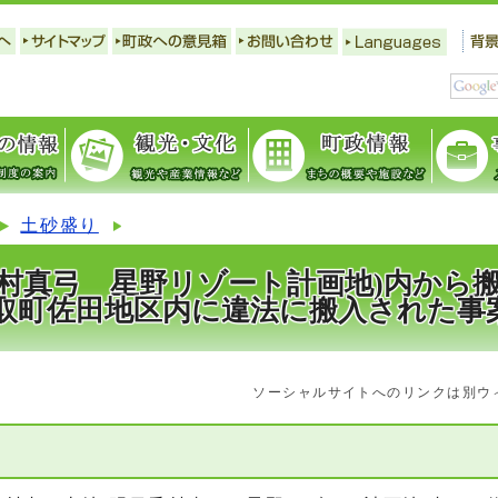
土砂盛り
香村真弓 星野リゾート計画地)内から
取町佐田地区内に違法に搬入された事
ソーシャルサイトへのリンクは別ウ