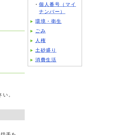
個人番号（マイ
ナンバー）
環境・衛生
ごみ
人権
土砂盛り
消費生活
さい。
用切手を