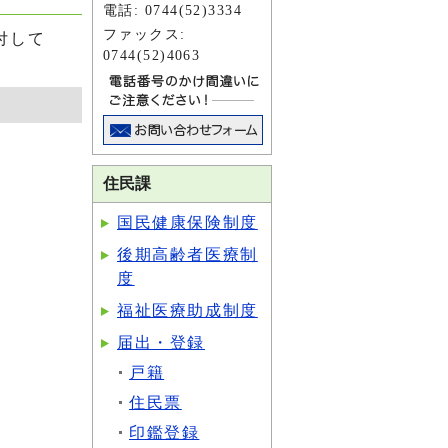
電話: 0744(52)3334
ファックス:
付して
0744(52)4063
住民課
国民健康保険制度
後期高齢者医療制
度
福祉医療助成制度
届出・登録
戸籍
住民票
印鑑登録