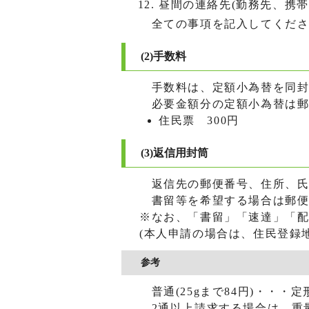
昼間の連絡先(勤務先、携帯
全ての事項を記入してくださ
(2)手数料
手数料は、定額小為替を同封
必要金額分の定額小為替は郵
住民票 300円
(3)返信用封筒
返信先の郵便番号、住所、氏
書留等を希望する場合は郵便
※なお、「書留」「速達」「
(本人申請の場合は、住民登録
参考
普通(25gまで84円)・・・
2通以上請求する場合は、重