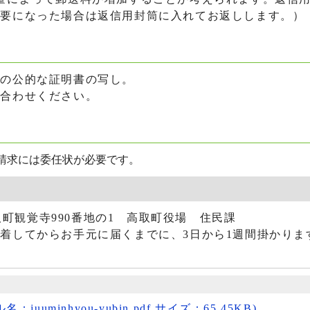
不要になった場合は返信用封筒に入れてお返しします。）
の公的な証明書の写し。
合わせください。
請求には委任状が必要です。
高取町観覚寺990番地の1 高取町役場 住民課
着してからお手元に届くまでに、3日から1週間掛かりま
uuminhyou-yubin.pdf サイズ：65.45KB)