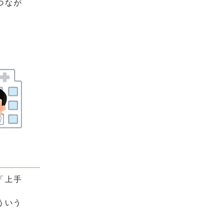
つなが
「上手
ういう