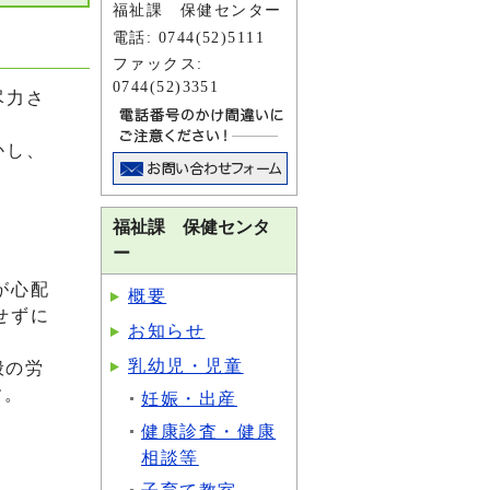
福祉課 保健センター
電話: 0744(52)5111
ファックス:
0744(52)3351
尽力さ
かし、
。
福祉課 保健センタ
ー
が心配
概要
せずに
お知らせ
乳幼児・児童
般の労
す。
妊娠・出産
健康診査・健康
相談等