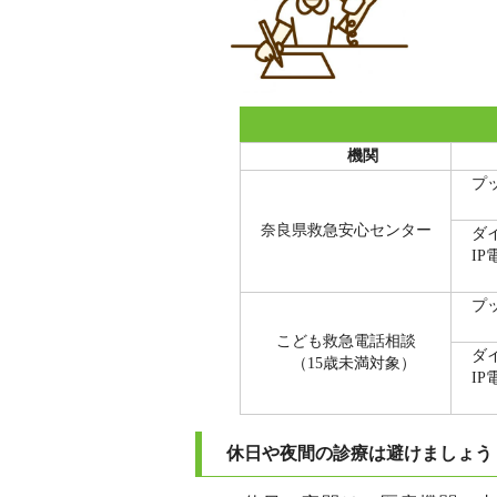
機関
プッ
♯
奈良県救急安心センター
ダイ
IP
07
プッ
♯
こども救急電話相談
ダイ
（15歳未満対象）
IP
07
休日や夜間の診療は避けましょう