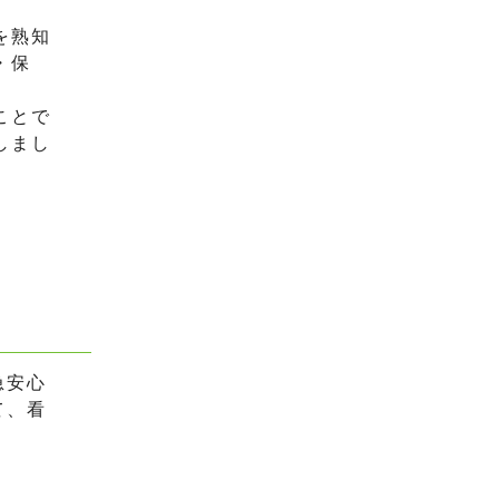
を熟知
・保
ことで
しまし
急安心
て、看