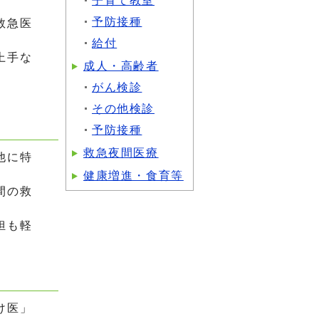
子育て教室
予防接種
救急医
給付
上手な
成人・高齢者
がん検診
その他検診
予防接種
救急夜間医療
他に特
健康増進・食育等
間の救
担も軽
け医」