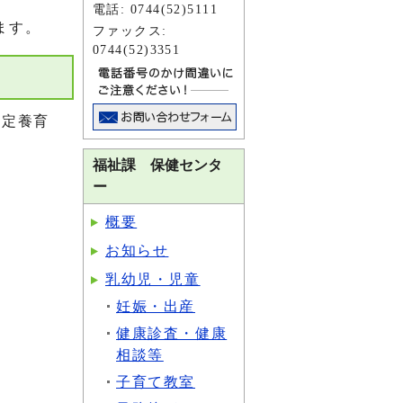
電話: 0744(52)5111
ます。
ファックス:
0744(52)3351
指定養育
福祉課 保健センタ
ー
概要
お知らせ
乳幼児・児童
妊娠・出産
健康診査・健康
相談等
子育て教室