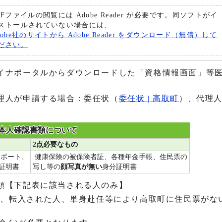
DFファイルの閲覧には Adobe Reader が必要です。同ソフトがイ
ストールされていない場合には、
dobe社のサイトから Adobe Reader をダウンロード（無償）して
ださい。
イナポータルからダウンロードした「資格情報画面」等
理人が申請する場合：委任状（
委任状 | 高取町
）、代理
本人確認書類について
2点必要なもの
スポート、
健康保険の被保険者証、各種年金手帳、住民票の
証明書
写し等の
顔写真が無い
身分証明書
類【下記表に該当される人のみ】
人、転入された人、単身赴任等により高取町に住民票がな