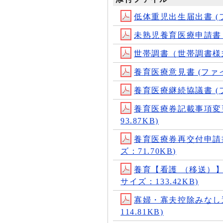
低体重児出生届出書 (ファイ
未熟児養育医療申請書 (ファ
世帯調書（世帯調書様式） (
養育医療意見書 (ファイル名
養育医療継続協議書 (ファイル
養育医療券記載事項変更届 (
93.87KB)
養育医療券再交付申請書 (ファ
ズ：71.70KB)
養育【看護 （移送）】医療
サイズ：133.42KB)
寡婦・寡夫控除みなし適用申
114.81KB)