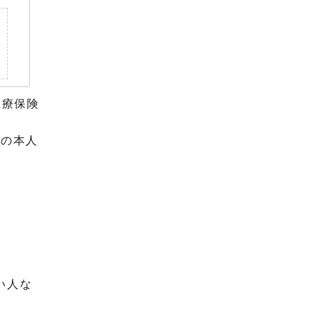
医療保険
人の本人
い人な