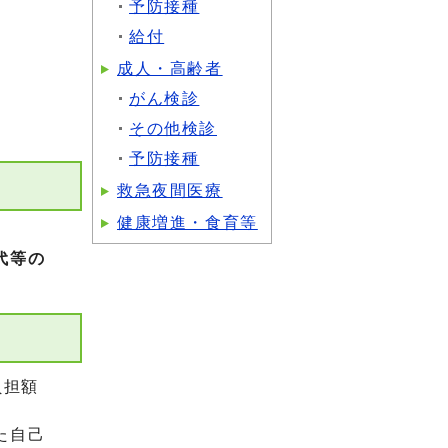
予防接種
給付
成人・高齢者
がん検診
その他検診
予防接種
救急夜間医療
健康増進・食育等
代等の
負担額
た自己