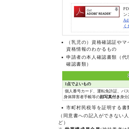
P
ン
A
く
（乳児の）資格確認証やマ
資格情報のわかるもの
申請者の本人確認書類（代
確認書類）
1点でよいもの
個人番号カード、運転免許証、パ
身体障害者手帳等の
顔写真付き
身分
市町村民税等を証明する書
（同意書への記入ができない
ど）