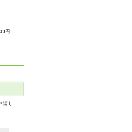
00円
申請し