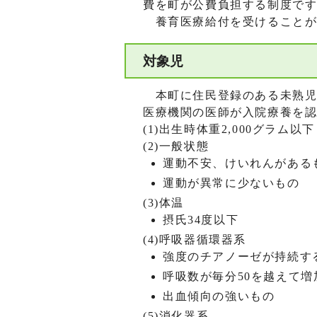
費を町が公費負担する制度で
養育医療給付を受けることが
対象児
本町に住民登録のある未熟児
医療機関の医師が入院療養を
(1)出生時体重2,000グラム以下
(2)一般状態
運動不安、けいれんがある
運動が異常に少ないもの
(3)体温
摂氏34度以下
(4)呼吸器循環器系
強度のチアノーゼが持続す
呼吸数が毎分50を越えて増
出血傾向の強いもの
(5)消化器系