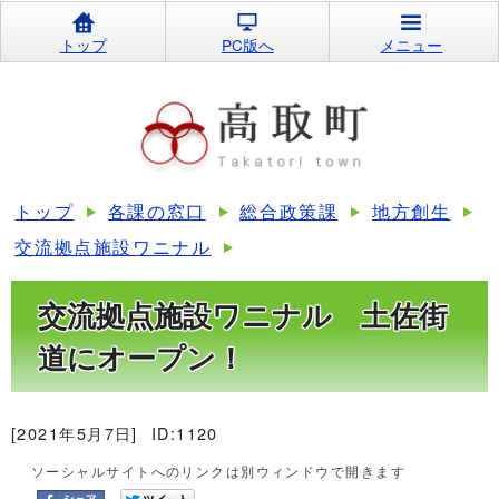
トップ
PC版へ
メニュー
トップ
各課の窓口
総合政策課
地方創生
交流拠点施設ワニナル
交流拠点施設ワニナル 土佐街
道にオープン！
[2021年5月7日]
ID:1120
ソーシャルサイトへのリンクは別ウィンドウで開きます