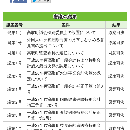
審議の結果
議案番号
案件
結果
発第1号
高取町議会特別委員会の設置について
原案可決
外国人の扶養控除制度の見直しを求める意
発第2号
原案可決
見書の提出について
同第1号
高取町監査委員の選任について
同意可決
平成26年度高取町一般会計および特別会
認第1号
認定可決
計歳入歳出決算の認定について
平成26年度高取町水道事業会計決算の認
認第2号
認定可決
定について
平成27年度高取町一般会計補正予算（第3
議第1号
原案可決
号）
平成27年度高取町国民健康保険特別会計
議第2号
原案可決
補正予算（第2号）
平成27年度高取町介護保険特別会計補正
議第3号
原案可決
予算（第2号）
平成27年度高取町後期高齢者医療特別会
議第4号
原案可決