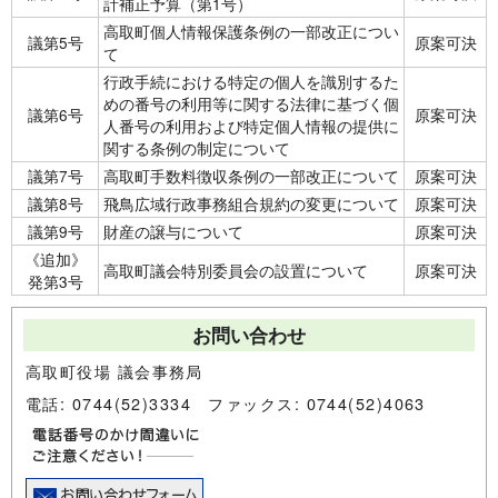
計補正予算（第1号）
高取町個人情報保護条例の一部改正につい
議第5号
原案可決
て
行政手続における特定の個人を識別するた
めの番号の利用等に関する法律に基づく個
議第6号
原案可決
人番号の利用および特定個人情報の提供に
関する条例の制定について
議第7号
高取町手数料徴収条例の一部改正について
原案可決
議第8号
飛鳥広域行政事務組合規約の変更について
原案可決
議第9号
財産の譲与について
原案可決
《追加》
高取町議会特別委員会の設置について
原案可決
発第3号
お問い合わせ
高取町役場 議会事務局
電話: 0744(52)3334 ファックス: 0744(52)4063