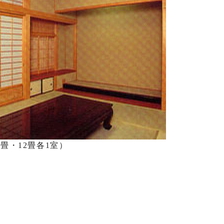
0畳・12畳各1室）