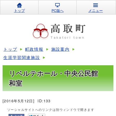
トップ
PC版へ
メニュー
トップ
町政情報
施設案内
生涯学習関連施設
リベルテホール・中央公民館
和室
[2016年5月12日]
ID:133
ソーシャルサイトへのリンクは別ウィンドウで開きます