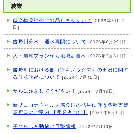
農業
農産物品評会に出品しませんか？
[2026年7月17
日]
吉野川分水 通水再開について
[2026年6月29日]
人・農地プランから地域計画へ
[2026年3月31日]
吉野町における熊（ツキノワグマ）の出没に関す
る注意喚起について
[2024年7月12日]
サルに注意してください！
[2024年3月19日]
新型コロナウイルス感染症の発生に伴う各種支援
策窓口のご案内 【農業者向け】
[2023年9月1日]
子熊らしき動物の目撃情報
[2022年7月13日]