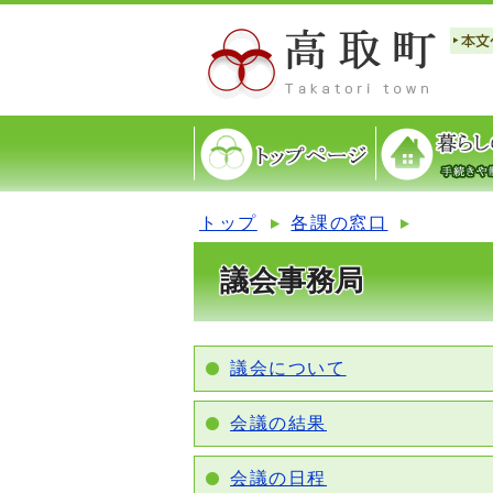
トップ
各課の窓口
議会事務局
議会について
会議の結果
会議の日程