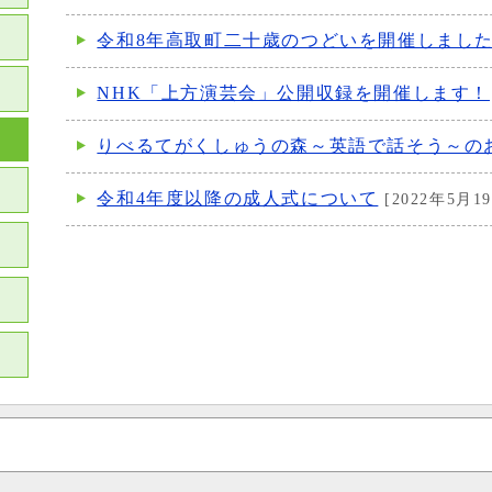
令和8年高取町二十歳のつどいを開催しまし
NHK「上方演芸会」公開収録を開催します！
りべるてがくしゅうの森～英語で話そう～の
令和4年度以降の成人式について
[2022年5月1