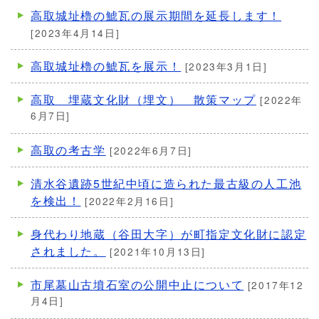
高取城址櫓の鯱瓦の展示期間を延長します！
[2023年4月14日]
高取城址櫓の鯱瓦を展示！
[2023年3月1日]
高取 埋蔵文化財（埋文） 散策マップ
[2022年
6月7日]
高取の考古学
[2022年6月7日]
清水谷遺跡5世紀中頃に造られた最古級の人工池
を検出！
[2022年2月16日]
身代わり地蔵（谷田大字）が町指定文化財に認定
されました。
[2021年10月13日]
市尾墓山古墳石室の公開中止について
[2017年12
月4日]