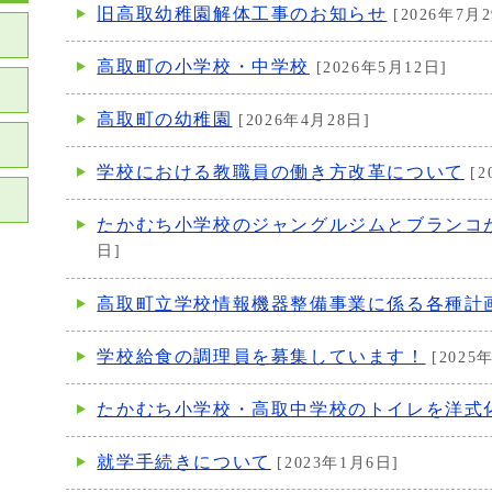
旧高取幼稚園解体工事のお知らせ
[2026年7月2
高取町の小学校・中学校
[2026年5月12日]
高取町の幼稚園
[2026年4月28日]
学校における教職員の働き方改革について
[2
たかむち小学校のジャングルジムとブランコ
日]
高取町立学校情報機器整備事業に係る各種計
学校給食の調理員を募集しています！
[2025
たかむち小学校・高取中学校のトイレを洋式
就学手続きについて
[2023年1月6日]