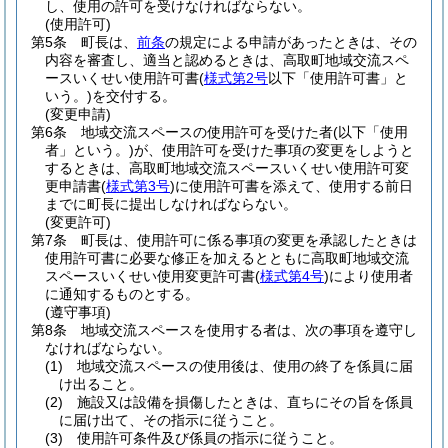
し、使用の許可を受けなければならない。
(使用許可)
第5条
町長は、
前条
の規定による申請があったときは、その
内容を審査し、適当と認めるときは、高取町地域交流スペ
ースいくせい使用許可書
(
様式第2号
以下「使用許可書」と
いう。)
を交付する。
(変更申請)
第6条
地域交流スペースの使用許可を受けた者
(以下「使用
者」という。)
が、使用許可を受けた事項の変更をしようと
するときは、高取町地域交流スペースいくせい使用許可変
更申請書
(
様式第3号
)
に使用許可書を添えて、使用する前日
までに町長に提出しなければならない。
(変更許可)
第7条
町長は、使用許可に係る事項の変更を承認したときは
使用許可書に必要な修正を加えるとともに高取町地域交流
スペースいくせい使用変更許可書
(
様式第4号
)
により使用者
に通知するものとする。
(遵守事項)
第8条
地域交流スペースを使用する者は、次の事項を遵守し
なければならない。
(1)
地域交流スペースの使用後は、使用の終了を係員に届
け出ること。
(2)
施設又は設備を損傷したときは、直ちにその旨を係員
に届け出て、その指示に従うこと。
(3)
使用許可条件及び係員の指示に従うこと。