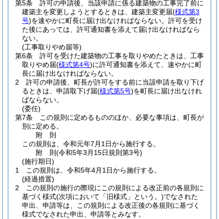
第5条
許可の申請後、当該申請に係る建築物の工事完了前に
建築主を変更しようとするときは、建築主変更届
(
様式第3
号
)
を速やかに町長に届け出なければならない。
許可を受け
た後にあっては、許可通知書を添えて届け出なければなら
ない。
(工事取りやめ届等)
第6条
許可を受けた建築物の工事を取りやめたときは、工事
取りやめ届
(
様式第4号
)
に許可通知書を添えて、速やかに町
長に届け出なければならない。
2
許可の申請後、町長が許可をする前に当該申請を取り下げ
るときは、申請取下げ届
(
様式第5号
)
を町長に届け出なけれ
ばならない。
(委任)
第7条
この規則に定めるもののほか、必要な事項は、町長が
別に定める。
附
則
この規則は、令和元年7月1日から施行する。
附
則
(令和5年3月15日
規則第3号)
(施行期日)
1
この規則は、令和5年4月1日から施行する。
(経過措置)
2
この規則の施行の際現にこの規則による改正前の各規則に
基づく様式
(次項において「旧様式」という。)
でなされた
申出、申請等は、この規則による改正後の各規則に基づく
様式でなされた申出、申請等とみなす。