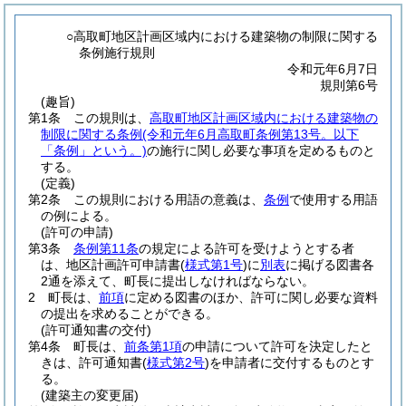
○高取町地区計画区域内における建築物の制限に関する
条例施行規則
令和元年6月7日
規則第6号
(趣旨)
第1条
この規則は、
高取町地区計画区域内における建築物の
制限に関する条例
(令和元年6月高取町条例第13号。以下
「条例」という。)
の施行に関し必要な事項を定めるものと
する。
(定義)
第2条
この規則における用語の意義は、
条例
で使用する用語
の例による。
(許可の申請)
第3条
条例第11条
の規定による許可を受けようとする者
は、地区計画許可申請書
(
様式第1号
)
に
別表
に掲げる図書各
2通を添えて、町長に提出しなければならない。
2
町長は、
前項
に定める図書のほか、許可に関し必要な資料
の提出を求めることができる。
(許可通知書の交付)
第4条
町長は、
前条第1項
の申請について許可を決定したと
きは、許可通知書
(
様式第2号
)
を申請者に交付するものとす
る。
(建築主の変更届)