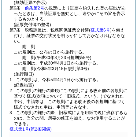
(無効証票の告示)
第6条
前条第2号
の規定により証票を紛失した旨の届出があ
ったときは、当該証票を無効とし、速やかにその旨を告示
するものとする。
(証票交付簿の整備)
第7条
税務課長は、税務関係証票交付簿
(
様式第6号
)
を備え
付け、証票の交付状況を明らかにしておかなければならな
い。
附
則
この規則は、公布の日から施行する。
附
則
(平成30年3月23日
規則第5号)
この規則は、平成30年4月1日から施行する。
附
則
(令和5年3月15日
規則第3号)
(施行期日)
1
この規則は、令和5年4月1日から施行する。
(経過措置)
2
この規則の施行の際現にこの規則による改正前の各規則に
基づく様式
(次項において「旧様式」という。)
でなされた
申出、申請等は、この規則による改正後の各規則に基づく
様式でなされた申出、申請等とみなす。
3
この規則の施行の際、旧様式による用紙で現に残存するも
のは、当分の間、所要の修正を加え、なお使用することが
できる。
様式第1号
(第2条関係)