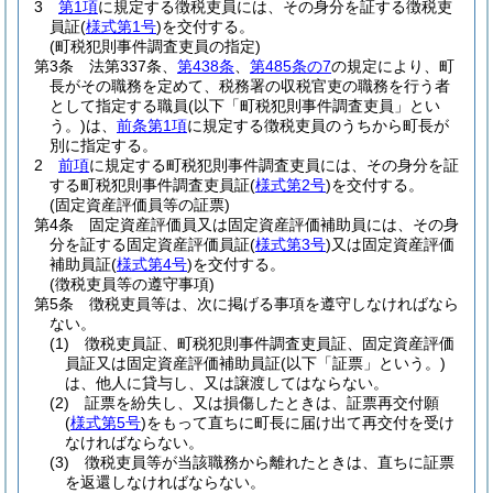
3
第1項
に規定する徴税吏員には、その身分を証する徴税吏
員証
(
様式第1号
)
を交付する。
(町税犯則事件調査吏員の指定)
第3条
法第337条、
第438条
、
第485条の7
の規定により、町
長がその職務を定めて、税務署の収税官吏の職務を行う者
として指定する職員
(以下「町税犯則事件調査吏員」とい
う。)
は、
前条第1項
に規定する徴税吏員のうちから町長が
別に指定する。
2
前項
に規定する町税犯則事件調査吏員には、その身分を証
する町税犯則事件調査吏員証
(
様式第2号
)
を交付する。
(固定資産評価員等の証票)
第4条
固定資産評価員又は固定資産評価補助員には、その身
分を証する固定資産評価員証
(
様式第3号
)
又は固定資産評価
補助員証
(
様式第4号
)
を交付する。
(徴税吏員等の遵守事項)
第5条
徴税吏員等は、次に掲げる事項を遵守しなければなら
ない。
(1)
徴税吏員証、町税犯則事件調査吏員証、固定資産評価
員証又は固定資産評価補助員証
(以下「証票」という。)
は、他人に貸与し、又は譲渡してはならない。
(2)
証票を紛失し、又は損傷したときは、証票再交付願
(
様式第5号
)
をもって直ちに町長に届け出て再交付を受け
なければならない。
(3)
徴税吏員等が当該職務から離れたときは、直ちに証票
を返還しなければならない。