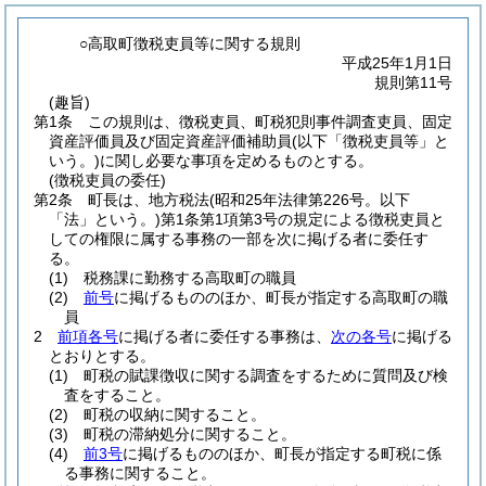
○高取町徴税吏員等に関する規則
平成25年1月1日
規則第11号
(趣旨)
第1条
この規則は、徴税吏員、町税犯則事件調査吏員、固定
資産評価員及び固定資産評価補助員
(以下「徴税吏員等」と
いう。)
に関し必要な事項を定めるものとする。
(徴税吏員の委任)
第2条
町長は、地方税法
(昭和25年法律第226号。以下
「法」という。)
第1条第1項第3号の規定による徴税吏員と
しての権限に属する事務の一部を次に掲げる者に委任す
る。
(1)
税務課に勤務する高取町の職員
(2)
前号
に掲げるもののほか、町長が指定する高取町の職
員
2
前項各号
に掲げる者に委任する事務は、
次の各号
に掲げる
とおりとする。
(1)
町税の賦課徴収に関する調査をするために質問及び検
査をすること。
(2)
町税の収納に関すること。
(3)
町税の滞納処分に関すること。
(4)
前3号
に掲げるもののほか、町長が指定する町税に係
る事務に関すること。