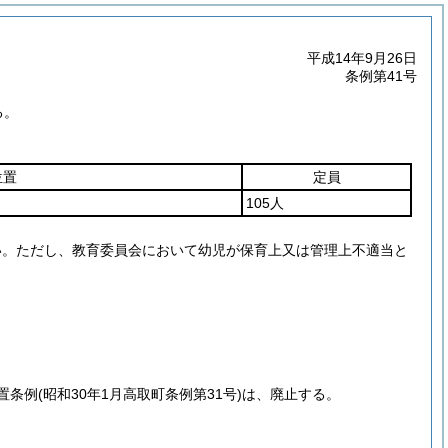
平成14年9月26日
条例第41号
る。
位置
定員
105人
い。
ただし、教育委員会において幼児が保育上又は管理上不適当と
置条例
(昭和30年1月高取町条例第31号)
は、廃止する。