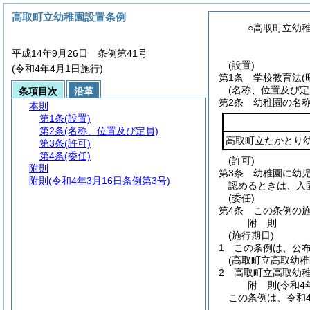
高取町立幼稚園設置条例
○高取町立幼
平成14年9月26日 条例第41号
(設置)
(令和4年4月1日施行)
第1条
学校教育法
(
(名称、位置及び定
条項目次
沿革
第2条
幼稚園の名
本則
第1条
(設置)
第2条
(名称、位置及び定員)
高取町立たかとり
第3条
(許可)
第4条
(委任)
(許可)
附則
第3条
幼稚園に幼
附則
(令和4年3月16日条例第3号)
認めるときは、入
(委任)
第4条
この条例の
附
則
(施行期日)
1
この条例は、公
(高取町立高取幼
2
高取町立高取幼
附
則
(令和4
この条例は、令和