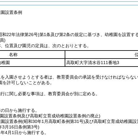
稚園設置条例
昭和22年法律第26号)
第1条及び第2条の規定に基づき、幼稚園を設置す
員)
称、位置及び園児の定員は、次のとおりとする。
名称
幼稚園
高取町大字清水谷111番地3
児を入園させようとする者は、教育委員会の承認を受けなければならな
園を許可しないことがある。
施行に関し必要な事項は、教育委員会が別に定める。
布の日から施行する。
稚園設置条例及び高取町立育成幼稚園設置条例の廃止)
稚園設置条例
(昭和30年1月高取町条例第31号)
及び高取町立育成幼稚園設
年3月16日
条例第3号)
4年4月1日から施行する。