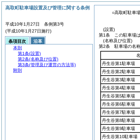
高取町駐車場設置及び管理に関する条例
○高取町駐車
平成10年1月27日 条例第3号
(設置)
(平成10年1月27日施行)
第1条
この駐車場
(名称及び位置)
条項目次
沿革
第2条
駐車場の名
本則
第1条
(設置)
第2条
(名称及び位置)
丹生谷第1駐車場
第3条
(管理及び運営の方法等)
附則
丹生谷第2駐車場
丹生谷第3駐車場
丹生谷第4駐車場
丹生谷第5駐車場
丹生谷第6駐車場
丹生谷第7駐車場
丹生谷第8駐車場
丹生谷第9駐車場
丹生谷第10駐車場