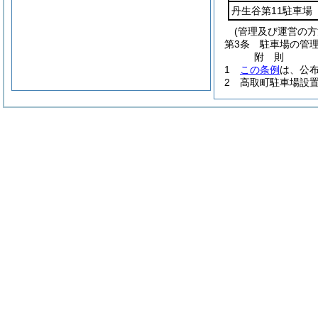
丹生谷第11駐車場
(管理及び運営の方
第3条
駐車場の管
附
則
1
この条例
は、公
2
高取町駐車場設