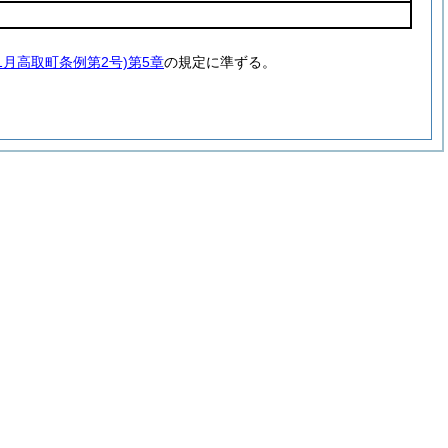
年1月高取町条例第2号)
第5章
の規定に準ずる。