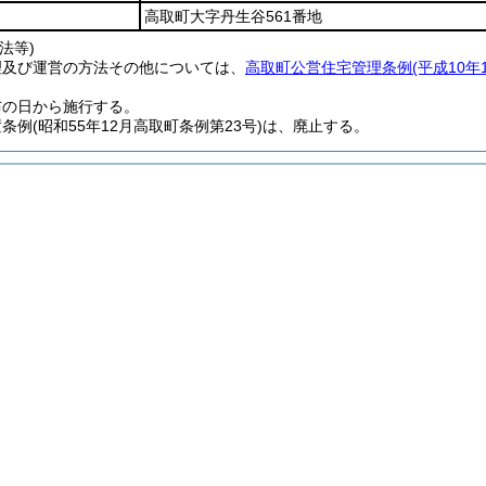
高取町大字丹生谷561番地
法等)
理及び運営の方法その他については、
高取町公営住宅管理条例
(平成10
布の日から施行する。
置条例
(昭和55年12月高取町条例第23号)
は、廃止する。