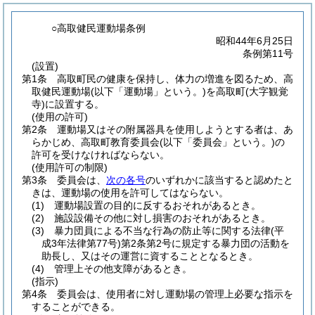
○高取健民運動場条例
昭和44年6月25日
条例第11号
(設置)
第1条
高取町民の健康を保持し、体力の増進を図るため、高
取健民運動場
(以下「運動場」という。)
を高取町
(大字観覚
寺)
に設置する。
(使用の許可)
第2条
運動場又はその附属器具を使用しようとする者は、あ
らかじめ、高取町教育委員会
(以下「委員会」という。)
の
許可を受けなければならない。
(使用許可の制限)
第3条
委員会は、
次の各号
のいずれかに該当すると認めたと
きは、運動場の使用を許可してはならない。
(1)
運動場設置の目的に反するおそれがあるとき。
(2)
施設設備その他に対し損害のおそれがあるとき。
(3)
暴力団員による不当な行為の防止等に関する法律
(平
成3年法律第77号)
第2条第2号に規定する暴力団の活動を
助長し、又はその運営に資することとなるとき。
(4)
管理上その他支障があるとき。
(指示)
第4条
委員会は、使用者に対し運動場の管理上必要な指示を
することができる。