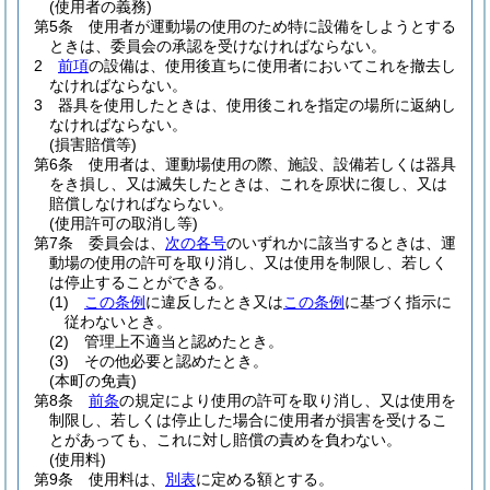
(使用者の義務)
第5条
使用者が運動場の使用のため特に設備をしようとする
ときは、委員会の承認を受けなければならない。
2
前項
の設備は、使用後直ちに使用者においてこれを撤去し
なければならない。
3
器具を使用したときは、使用後これを指定の場所に返納し
なければならない。
(損害賠償等)
第6条
使用者は、運動場使用の際、施設、設備若しくは器具
をき損し、又は滅失したときは、これを原状に復し、又は
賠償しなければならない。
(使用許可の取消し等)
第7条
委員会は、
次の各号
のいずれかに該当するときは、運
動場の使用の許可を取り消し、又は使用を制限し、若しく
は停止することができる。
(1)
この条例
に違反したとき又は
この条例
に基づく指示に
従わないとき。
(2)
管理上不適当と認めたとき。
(3)
その他必要と認めたとき。
(本町の免責)
第8条
前条
の規定により使用の許可を取り消し、又は使用を
制限し、若しくは停止した場合に使用者が損害を受けるこ
とがあっても、これに対し賠償の責めを負わない。
(使用料)
第9条
使用料は、
別表
に定める額とする。