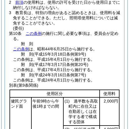
2
前項
の使用料は、使用の許可を受けた日から使用日までに
納付しなければならない。
3
教育長は、特別の理由があると認めるときは、使用料を減
免することができる。
ただし、照明塔使用料については減
免することができない。
(委任)
第10条
この条例
の施行に関し必要な事項は、委員会が定め
る。
附
則
この条例
は、昭和44年6月25日から施行する。
附
則
(平成15年3月18日
条例第9号)
この条例は、平成15年4月1日から施行する。
附
則
(平成17年3月17日
条例第20号)
この条例は、平成17年4月1日から施行する。
附
則
(平成24年3月16日
条例第7号)
この条例は、平成24年4月1日から施行する。
別表
(第9条関係)
使用区分
使用料
健民グラ
午前9時から午
(1)
過半数を高取
2,000円
ンド面
後1時までの間
町内に在住又は
在勤若しくは在
学する者で構成
する団体