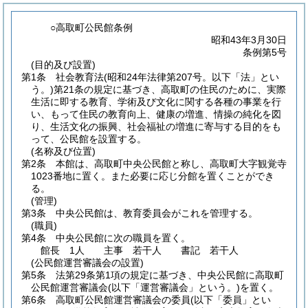
○高取町公民館条例
昭和43年3月30日
条例第5号
(目的及び設置)
第1条
社会教育法
(昭和24年法律第207号。以下「法」とい
う。)
第21条の規定に基づき、高取町の住民のために、実際
生活に即する教育、学術及び文化に関する各種の事業を行
い、もって住民の教育向上、健康の増進、情操の純化を図
り、生活文化の振興、社会福祉の増進に寄与する目的をも
って、公民館を設置する。
(名称及び位置)
第2条
本館は、高取町中央公民館と称し、高取町大字観覚寺
1023番地に置く。
また必要に応じ分館を置くことができ
る。
(管理)
第3条
中央公民館は、教育委員会がこれを管理する。
(職員)
第4条
中央公民館に次の職員を置く。
館長 1人 主事 若干人 書記 若干人
(公民館運営審議会の設置)
第5条
法第29条第1項の規定に基づき、中央公民館に高取町
公民館運営審議会
(以下「運営審議会」という。)
を置く。
第6条
高取町公民館運営審議会の委員
(以下「委員」とい