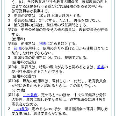
う。)
は、学校教育及び社会教育の関係者、家庭教育の向上
に資する活動を行う者並びに学識経験のある者の中から、
教育委員会が委嘱する。
2
委員の定数は、10人以上15人以内とする。
3
委員の任期は、2年とする。
ただし、再任を妨げない。
4
補欠委員の任期は、前任者の残任期間とする。
第7条
中央公民館の館長その他の職員は、教育委員会が任命
する。
(使用料)
第8条
使用料は、
別表
に定める額とする。
2
前項
の使用料は、使用の許可を受けた日から使用日までに
納付しなければならない。
3
附属設備の使用料については、規則で定める。
(使用料の減免)
第9条
教育長は、特別の理由があると認めるときは、
前条
の
使用料を減免することができる。
(使用料の還付)
第10条
既納の使用料は、還付しない。
ただし、教育委員会
が特に必要があると認めるときは、この限りでない。
(その他)
第11条
この条例
に定めるもののほか、中央公民館及び分館
の管理、運営に関し必要な事項は、運営審議会に諮り教育
委員会が定める。
2
この条例
に定めるもののほか、運営協議会の運営に関し必
要な事項は、教育委員会が定める。