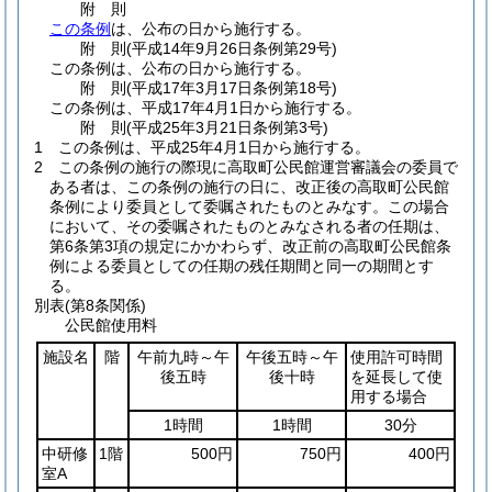
附
則
この条例
は、公布の日から施行する。
附
則
(平成14年9月26日
条例第29号)
この条例は、公布の日から施行する。
附
則
(平成17年3月17日
条例第18号)
この条例は、平成17年4月1日から施行する。
附
則
(平成25年3月21日
条例第3号)
1
この条例は、平成25年4月1日から施行する。
2
この条例の施行の際現に高取町公民館運営審議会の委員で
ある者は、この条例の施行の日に、改正後の高取町公民館
条例により委員として委嘱されたものとみなす。
この場合
において、その委嘱されたものとみなされる者の任期は、
第6条第3項の規定にかかわらず、改正前の高取町公民館条
例による委員としての任期の残任期間と同一の期間とす
る。
別表
(第8条関係)
公民館使用料
施設名
階
午前九時～午
午後五時～午
使用許可時間
後五時
後十時
を延長して使
用する場合
1時間
1時間
30分
中研修
1階
500円
750円
400円
室A