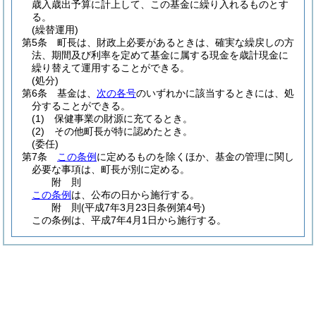
歳入歳出予算に計上して、この基金に繰り入れるものとす
る。
(繰替運用)
第5条
町長は、財政上必要があるときは、確実な繰戻しの方
法、期間及び利率を定めて基金に属する現金を歳計現金に
繰り替えて運用することができる。
(処分)
第6条
基金は、
次の各号
のいずれかに該当するときには、処
分することができる。
(1)
保健事業の財源に充てるとき。
(2)
その他町長が特に認めたとき。
(委任)
第7条
この条例
に定めるものを除くほか、基金の管理に関し
必要な事項は、町長が別に定める。
附
則
この条例
は、公布の日から施行する。
附
則
(平成7年3月23日
条例第4号)
この条例は、平成7年4月1日から施行する。