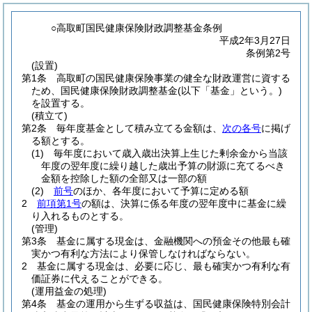
○高取町国民健康保険財政調整基金条例
平成2年3月27日
条例第2号
(設置)
第1条
高取町の国民健康保険事業の健全な財政運営に資する
ため、国民健康保険財政調整基金
(以下「基金」という。)
を設置する。
(積立て)
第2条
毎年度基金として積み立てる金額は、
次の各号
に掲げ
る額とする。
(1)
毎年度において歳入歳出決算上生じた剰余金から当該
年度の翌年度に繰り越した歳出予算の財源に充てるべき
金額を控除した額の全部又は一部の額
(2)
前号
のほか、各年度において予算に定める額
2
前項第1号
の額は、決算に係る年度の翌年度中に基金に繰
り入れるものとする。
(管理)
第3条
基金に属する現金は、金融機関への預金その他最も確
実かつ有利な方法により保管しなければならない。
2
基金に属する現金は、必要に応じ、最も確実かつ有利な有
価証券に代えることができる。
(運用益金の処理)
第4条
基金の運用から生ずる収益は、国民健康保険特別会計