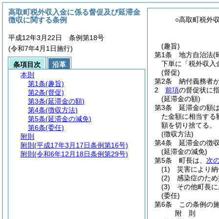
高取町税外収入金に係る督促及び延滞金
徴収に関する条例
○高取町税外
平成12年3月22日 条例第18号
(趣旨)
(令和7年4月1日施行)
第1条
地方自治法
(
下単に「税外収入
条項目次
沿革
(督促)
本則
第2条
納付義務者
第1条
(趣旨)
2
前項
の督促状に
第2条
(督促)
(延滞金の額)
第3条
(延滞金の額)
第3条
延滞金の額
第4条
(徴収方法)
た金額に相当する
第5条
(延滞金の減免)
額を切り捨てる。
第6条
(委任)
(徴収方法)
附則
第4条
延滞金の徴
附則
(平成17年3月17日条例第16号)
(延滞金の減免)
附則
(令和6年12月18日条例第29号)
第5条
町長は、
次
(1)
災害により納
(2)
感染症のため
(3)
その他町長に
(委任)
第6条
この条例の
附
則