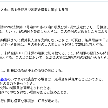
収入金に係る督促及び延滞金徴収に関する条例
昭和22年法律第67号)
第231条の3第1項及び第2項の規定により、分担
金」という。)
の納付を督促したときは、この条例の定めるところにより
が納期限までに税外収入金を完納しないときは、町長は、納期限後30日
指定すべき期限は、その発付の日の翌日から起算して20日以内とする。
は、未納金額
(100円未満の端数は切り捨てる。)
に、納期限の翌日から納
額とする。
この場合において、延滞金の額に10円未満の端数があるとき
収は、町税に係る延滞金の徴収の例による。
の各号
のいずれかに該当する場合は、延滞金を減免することができる。
付の資力を失ったとき。
交通の制限又は遮断をされたとき。
おいてやむを得ない理由があると認めたとき。
施行に関し必要な事項は、町長が定める。