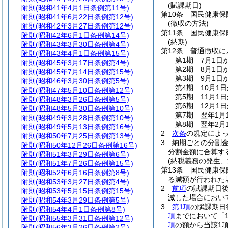
(賦課期日)
附則
(昭和41年4月1日条例第11号)
第10条
国民健康保
附則
(昭和41年6月22日条例第12号)
(徴収の方法)
附則
(昭和42年3月27日条例第12号)
第11条
国民健康保
附則
(昭和42年6月1日条例第14号)
(納期)
附則
(昭和43年3月30日条例第4号)
第12条
普通徴収に
附則
(昭和43年4月1日条例第15号)
第1期 7月1日
附則
(昭和45年3月17日条例第4号)
第2期 8月1日
附則
(昭和45年7月14日条例第15号)
第3期 9月1日
附則
(昭和46年3月30日条例第5号)
第4期 10月1
附則
(昭和47年5月10日条例第12号)
第5期 11月1
附則
(昭和48年3月26日条例第5号)
第6期 12月1
附則
(昭和48年5月30日条例第10号)
第7期 翌年1月
附則
(昭和49年3月28日条例第10号)
第8期 翌年2月
附則
(昭和49年5月13日条例第16号)
2
次条
の規定によ
附則
(昭和50年7月25日条例第13号)
3
納期ごとの分割金
附則
(昭和50年12月26日条例第16号)
分割金額に合算す
附則
(昭和51年3月29日条例第6号)
(納税義務の発生、
附則
(昭和51年7月26日条例第15号)
第13条
国民健康保
附則
(昭和52年6月16日条例第8号)
る減額が行われた
附則
(昭和53年3月27日条例第4号)
2
前項
の賦課期日
附則
(昭和53年5月15日条例第15号)
滅した場合におい
附則
(昭和54年3月29日条例第5号)
3
第1項
の賦課期日
附則
(昭和54年4月1日条例第8号)
項
までにおいて「
附則
(昭和55年3月31日条例第12号)
項
の額から当該1
附則
(昭和56年3月26日条例第2号)