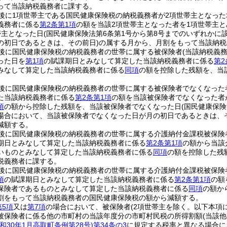
って当該納税義務者に課する。
後に1項世帯主である国民健康保険税の納税義務者が2項世帯主となった
義務者に係る
第2条第1項
の額を当該2項世帯主となった者を1項世帯主
帯主となった日
(国民健康保険法第6条第1号から第8号までのいずれかに
の初日であるときは、その前日)
の属する月から、月割をもって当該納税
後に国民健康保険税の納税義務者の世帯に属する被保険者
(当該納税義
った日を
第1項
の賦課期日とみなして算定した当該納税義務者に係る
第2
みなして算定した当該納税義務者に係る
同項
の額を控除した残額を、当
後に国民健康保険税の納税義務者の世帯に属する被保険者でなくなった
た当該納税義務者に係る
第2条第1項
の額を当該被保険者でなくなった者
項
の額から控除した残額を、当該被保険者でなくなった日
(国民健康保
場合において、当該被保険者でなくなった日が月の初日であるときは、そ
減額する。
後に国民健康保険税の納税義務者の世帯に属する介護納付金課税被保険
期日とみなして算定した当該納税義務者に係る
第2条第1項
の額から当該
いものとみなして算定した当該納税義務者に係る
同項
の額を控除した残
税義務者に課する。
後に国民健康保険税の納税義務者の世帯に属する介護納付金課税被保険
項
の賦課期日とみなして算定した当該納税義務者に係る
第2条第1項
の額
保険者であるものとみなして算定した当該納税義務者に係る
同項
の額か
割をもって当該納税義務者の国民健康保険税の額から減額する。
第5項
又は
第7項
の場合において、被保険者
(2項世帯主を除く。以下本項
被保険者に係る他の市町村の当該年度分の市町村民税の所得割額
(当該
昭和30年1月高取町条例第28号)
第34条の3
に規定する税率と異なる場合に