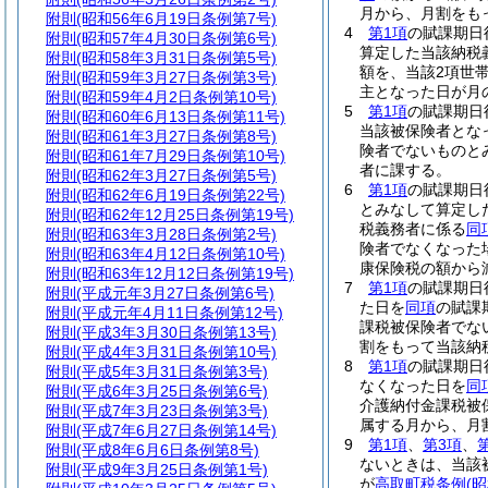
月から、月割をも
附則
(昭和56年6月19日条例第7号)
4
第1項
の賦課期日
附則
(昭和57年4月30日条例第6号)
算定した当該納税
附則
(昭和58年3月31日条例第5号)
額を、当該2項世
附則
(昭和59年3月27日条例第3号)
主となった日が月
附則
(昭和59年4月2日条例第10号)
5
第1項
の賦課期日
附則
(昭和60年6月13日条例第11号)
当該被保険者とな
附則
(昭和61年3月27日条例第8号)
険者でないものと
附則
(昭和61年7月29日条例第10号)
者に課する。
附則
(昭和62年3月27日条例第5号)
6
第1項
の賦課期日
附則
(昭和62年6月19日条例第22号)
とみなして算定し
附則
(昭和62年12月25日条例第19号)
税義務者に係る
同
附則
(昭和63年3月28日条例第2号)
険者でなくなった
附則
(昭和63年4月12日条例第10号)
康保険税の額から
附則
(昭和63年12月12日条例第19号)
7
第1項
の賦課期日
附則
(平成元年3月27日条例第6号)
た日を
同項
の賦課
附則
(平成元年4月11日条例第12号)
課税被保険者でな
附則
(平成3年3月30日条例第13号)
割をもって当該納
附則
(平成4年3月31日条例第10号)
8
第1項
の賦課期日
附則
(平成5年3月31日条例第3号)
なくなった日を
同
附則
(平成6年3月25日条例第6号)
介護納付金課税被
附則
(平成7年3月23日条例第3号)
属する月から、月
附則
(平成7年6月27日条例第14号)
9
第1項
、
第3項
、
附則
(平成8年6月6日条例第8号)
ないときは、当該
附則
(平成9年3月25日条例第1号)
が
高取町税条例
(