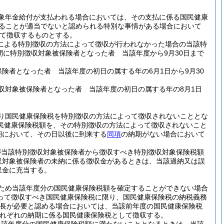
象年金給付が支払われる場合においては、その支払に係る国民健康
よることが適当でないと認められる特別な事情がある場合において
て徴収するものとする。
による特別徴収の方法によって徴収が行われなかった場合の当該特
間に特別徴収対象被保険者となった者 当該年度から9月30日まで
保険者となった者 当該年度の初日の属する年の6月1日から9月30
徴収対象被保険者となった者 当該年度の初日の属する年の8月1日
り国民健康保険税を特別徴収の方法によって徴収されないこととな
民健康保険税額を、その特別徴収の方法によって徴収されないこと
期において、その日以後に到来する
同項
の納期がない場合において
が当該特別徴収対象被保険者から徴収すべき特別徴収対象保険税額
収対象被保険者の未納に係る徴収金があるときは、当該過納又は誤
収金に充当する。
ため当該年度分の国民健康保険税額を確定することができない場合
って徴収すべき国民健康保険税に限り、国民健康保険税の納税義務
町長が必要と認める場合においては、当該前年度の国民健康保険税
れぞれの納期に係る国民健康保険税として徴収する。