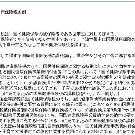
健康保険税条例
険税は、国民健康保険の被保険者である世帯主に対して課する。
被保険者である資格がない世帯主であって、当該世帯主に国民健康保険
ある世帯主とみなして国民健康保険税を課する。
対して課する国民健康保険税の課税額は、世帯主及びその世帯に属する
国民健康保険税のうち、国民健康保険に関する特別会計において負担す
よる国民健康保険事業費納付金
(以下この条において「国民健康保険事業
会計において負担する高齢者の医療の確保に関する法律
(昭和57年法律第
等」という。)
、介護保険法
(平成9年法律第123号)
の規定による納付金
(
律第65号)
の規定による子ども・子育て支援納付金
(以下この条におい
)
に充てるための国民健康保険税の課税額をいう。以下同じ。)
援金等課税額
(国民健康保険税のうち、国民健康保険事業費納付金の納
援金等の納付に要する費用に充てる部分に限る。)
に充てるための国民健
税被保険者
(国民健康保険の被保険者のうち、介護保険法第9条第2号に
課税額
(国民健康保険税のうち、国民健康保険事業費納付金の納付に要す
要する費用に充てる部分に限る。)
に充てるための国民健康保険税の課税
て支援納付金課税額
(国民健康保険税のうち、国民健康保険事業費納付
・子育て支援納付金の納付に要する費用に充てる部分に限る。)
に充てる