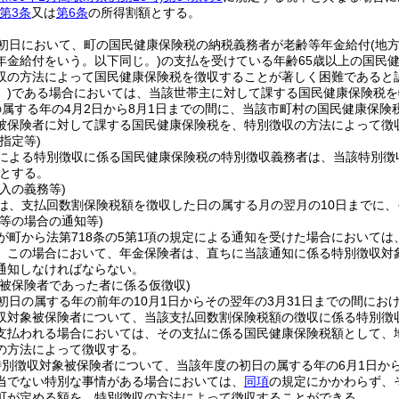
第3条
又は
第6条
の所得割額とする。
初日において、町の国民健康保険税の納税義務者が老齢等年金給付
(地
年金給付をいう。以下同じ。)
の支払を受けている年齢65歳以上の国民
収の方法によって国民健康保険税を徴収することが著しく困難であると
)
である場合においては、当該世帯主に対して課する国民健康保険税を
属する年の4月2日から8月1日までの間に、当該市町村の国民健康保
被保険者に対して課する国民健康保険税を、特別徴収の方法によって徴
指定等)
による特別徴収に係る国民健康保険税の特別徴収義務者は、当該特別徴
とする。
入の義務等)
は、支払回数割保険税額を徴収した日の属する月の翌月の10日までに
等の場合の通知等)
が町から法第718条の5第1項の規定による通知を受けた場合において
。
この場合において、年金保険者は、直ちに当該通知に係る特別徴収対
通知しなければならない。
象被保険者であった者に係る仮徴収)
初日の属する年の前年の10月1日からその翌年の3月31日までの間に
収対象被保険者について、当該支払回数割保険税額の徴収に係る特別徴収
支払われる場合においては、その支払に係る国民健康保険税額として、
の方法によって徴収する。
別徴収対象被保険者について、当該年度の初日の属する年の6月1日から
当でない特別な事情がある場合においては、
同項
の規定にかかわらず、
町が定める額を、特別徴収の方法によって徴収することができる。