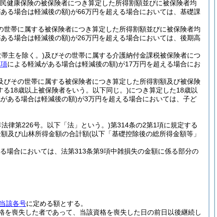
民健康保険の被保険者につき算定した所得割額並びに被保険者均
ある場合は軽減後の額)
が66万円を超える場合においては、基礎課
の世帯に属する被保険者につき算定した所得割額並びに被保険者均
ある場合は軽減後の額)
が26万円を超える場合においては、後期高
世帯主を除く。)
及びその世帯に属する介護納付金課税被保険者につ
各項
による軽減がある場合は軽減後の額)
が17万円を超える場合にお
及びその世帯に属する被保険者につき算定した所得割額及び被保険
定する18歳以上被保険者をいう。以下同じ。)
につき算定した18歳以
がある場合は軽減後の額)
が3万円を超える場合においては、子ど
年法律第226号。以下「法」という。)
第314条の2第1項に規定する
金額及び山林所得金額の合計額
(以下「基礎控除後の総所得金額等」
る場合においては、法第313条第9項中雑損失の金額に係る部分の
当該各号
に定める額とする。
資格を喪失した者であって、当該資格を喪失した日の前日以後継続し