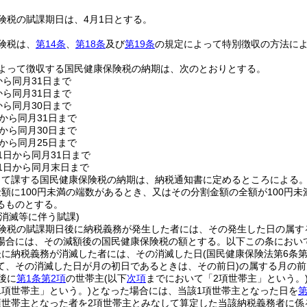
険税の賦課期日は、4月1日とする。
険税は、
第14条
、
第18条
及び
第19条
の規定によって特別徴収の方法に
よって徴収する国民健康保険税の納期は、次のとおりとする。
から同月31日まで
から同月31日まで
から同月30日まで
日から同月31日まで
日から同月30日まで
日から同月25日まで
1日から同月31日まで
1日から同月末日まで
って課する国民健康保険税の納期は、納税通知書に定めるところによる
額に100円未満の端数があるとき、又はその分割金額の全額が100円
るものとする。
消滅等に伴う賦課)
険税の賦課期日後に納税義務が発生した者には、その発生した日の属す
場合には、その減額後の国民健康保険税の額とする。以下この条において
後に納税義務が消滅した者には、その消滅した日
(国民健康保険法第6条
て、その消滅した日が月の初日であるときは、その前日)
の属する月の前
後に
第1条第2項
の世帯主
(以下
次項
までにおいて「2項世帯主」という。
1項世帯主」という。)
となった場合には、当該1項世帯主となった日を
第
項世帯主となった者を2項世帯主とみなして算定した当該納税義務者に係