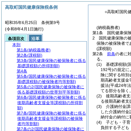
高取町国民健康保険税条例
○高取町国民
昭和35年6月25日 条例第9号
(納税義務者)
(令和8年4月1日施行)
第1条
国民健康保
2
国民健康保険の
条項目次
沿革
保険の被保険者で
本則
(課税額)
第1条
(納税義務者)
第2条
前条
の者に
第2条
(課税額)
る。
第3条
(国民健康保険の被保険者に係る
(1)
基礎課税額
(
基礎課税額の所得割額)
192号)
の規定に
第4条
険に関する特別
第5条
(国民健康保険の被保険者に係る
期高齢者支援金
基礎課税額の被保険者均等割額)
援法
(平成24年法
第5条の2
(国民健康保険の被保険者に
てる部分を除く。
係る基礎課税額の世帯別平等割額)
(2)
後期高齢者支
第6条
(国民健康保険の被保険者に係る
る後期高齢者支
後期高齢者支援金等課税額の所得割
(3)
介護納付金課
額)
した介護納付金
第7条
(国民健康保険の被保険者に係る
納付金の納付に
後期高齢者支援金等課税額の被保険
(4)
子ども・子育
者均等割額)
負担する子ども
第7条の2
(国民健康保険の被保険者に