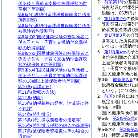
2
前項第1号
の基礎
係る後期高齢者支援金等課税額の世
等割額及び世帯別
帯別平等割額)
税額は、66万円と
第8条
(介護納付金課税被保険者に係る
3
第1項第2号
の後
所得割額)
等割額及び世帯別
第9条
(介護納付金課税被保険者に係る
齢者支援金等課税
被保険者均等割額)
4
第1項第3号
の介
第9条の2
(国民健康保険の被保険者に
き算定した所得割
係る子ども・子育て支援納付金課税
いては、介護納付
額の所得割額)
5
第1項第4号
の子
第9条の3
(国民健康保険の被保険者に
者均等割額の合算
係る子ども・子育て支援納付金課税
上被保険者均等割
額の被保険者均等割額)
も・子育て支援納
第9条の4
(国民健康保険の被保険者に
(国民健康保険の
係る子ども・子育て支援納付金課税
第3条
前条第2項
の
額の18歳以上被保険者均等割額)
総所得金額及び山
第10条
(賦課期日)
という。)
に100
第11条
(徴収の方法)
2
前項
の場合におけ
第12条
(納期)
規定を適用しない
第13条
(納税義務の発生、消滅等に伴
第4条
削除
う賦課)
(国民健康保険の
第14条
(特別徴収)
第5条
第2条第2項
第15条
(特別徴収義務者の指定等)
(国民健康保険の
第16条
(特別徴収税額の納入の義務等)
第5条の2
第2条第2
第17条
(被保険者資格喪失等の場合の
(1)
特定世帯
(特
通知等)