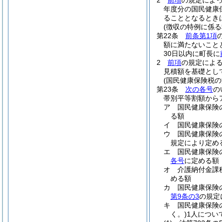
2
前項
の規定によ
年度分の国民健康
ることとなるとき
(徴収の特例に係る
第22条
前条第1項
額に満たないこと
30日以内に町長に
2
前項
の規定によ
見積額を基礎とし
(国民健康保険税の
第23条
次の各号
の
帯別平等割額から
ア 国民健康保険
る額
イ 国民健康保険
ウ 国民健康保険
規定により定め
エ 国民健康保険
各号
に定める額
オ 介護納付金課
める額
カ 国民健康保険
第9条の3
の規定
キ 国民健康保険
く。)
1人につ