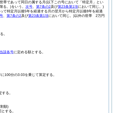
世帯であって同日の属する月
(以下この号において「特定月」とい
限る。)
をいう。
次号
、
第7条の2
及び
第23条第1項
において同じ。)
って特定月以後5年を経過する月の翌月から特定月以後8年を経過
号
、
第7条の2
及び
第23条第1項
において同じ。)
以外の世帯 2万円
する。
当該各号
に定める額とする。
100分の3.03を乗じて算定する。
定する。
割額)
円とする。