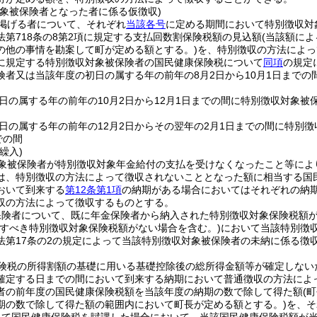
対象被保険者となった者に係る仮徴収)
掲げる者について、それぞれ
当該各号
に定める期間において特別徴収対
法第718条の8第2項に規定する支払回数割保険税額の見込額
(当該額に
の他の事情を勘案して町が定める額とする。)
を、特別徴収の方法によっ
に規定する特別徴収対象被保険者の国民健康保険税について
同項
の規定
険者又は当該年度の初日の属する年の前年の8月2日から10月1日までの
日の属する年の前年の10月2日から12月1日までの間に特別徴収対象被
日の属する年の前年の12月2日からその翌年の2月1日までの間に特別
での間
繰入)
象被保険者が特別徴収対象年金給付の支払を受けなくなったこと等によ
は、特別徴収の方法によって徴収されないこととなった額に相当する国
おいて到来する
第12条第1項
の納期がある場合においてはそれぞれの納
収の方法によって徴収するものとする。
保険者について、既に年金保険者から納入された特別徴収対象保険税額
収すべき特別徴収対象保険税額がない場合を含む。)
において当該特別徴
法第17条の2の規定によって当該特別徴収対象被保険者の未納に係る徴
険税の所得割額の基礎に用いる基礎控除後の総所得金額等が確定しない
確定する日までの間において到来する納期において普通徴収の方法によ
者の前年度の国民健康保険税額を当該年度の納期の数で除して得た額
(
期の数で除して得た額の範囲内において町長が定める額とする。)
を、そ