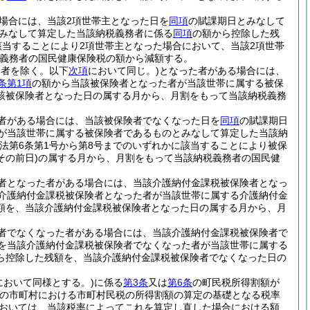
場合には、当該2項世帯主となった日を
同項
の賦課期日とみなして
とみなして算定した当該納税義務者に係る
同項
の額から控除した残
該当することにより2項世帯主となった場合において、当該2項世帯
義務者の国民健康保険税の額から減額する。
務者を除く。以下
次項
において同じ。)
となった者がある場合には、
条第1項
の額から当該被保険者となった者が当該世帯に属する被保
該被保険者となった日の属する月から、月割をもって当該納税義務
者がある場合には、当該被保険者でなくなった日を
同項
の賦課期日
が当該世帯に属する被保険者であるものとみなして算定した当該納
険法第6条第1号から第8号までのいずれかに該当することにより被保
の前日)
の属する月から、月割をもって当該納税義務者の国民健
者となった者がある場合には、当該介護納付金課税被保険者となっ
介護納付金課税被保険者となった者が当該世帯に属する介護納付金
額を、当該介護納付金課税被保険者となった日の属する月から、月
者でなくなった者がある場合には、当該介護納付金課税被保険者で
を当該介護納付金課税被保険者でなくなった者が当該世帯に属する
ら控除した残額を、当該介護納付金課税被保険者でなくなった日の
において同様とする。)
に係る
第3条
又は
第6条
の町民税所得割額が
他の市町村における市町村民税の所得割額の算定の基礎となる税率
おいては、当該税率によってこれを算定し直した場合における額