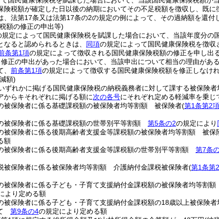
って国民健康保険税を賦課した場合において、当該国民健康保険税額が
保険税額が確定した日以後の納期においてその不足税額を徴収し、既に
は、法第17条又は法第17条の2の規定の例によって、その過納額を還
税額の修正の申出等)
の規定によって国民健康保険税を賦課した場合において、当該年度分の国
となると認められるときは、
同項
の規定によって国民健康保険税を徴収
前条第1項
の規定によって徴収される国民健康保険税額の修正を申し出
る修正の申出があった場合において、当該申出について相当の理由があ
て、
前条第1項
の規定によって徴収する国民健康保険税額を修正しなけ
減額)
いずれかに掲げる国民健康保険税の納税義務者に対して課する被保険者
アからキそれぞれに掲げる額に
次の各号
にそれぞれ定める軽減率を乗じ
の被保険者に係る基礎課税額の被保険者均等割額 被保険者
(
第1条第2
の被保険者に係る基礎課税額の世帯別平等割額
第5条の2
の規定により
の被保険者に係る後期高齢者支援金等課税額の被保険者均等割額 被保
る額
の被保険者に係る後期高齢者支援金等課税額の世帯別平等割額
第7条の
税被保険者に係る被保険者均等割額 介護納付金課税被保険者
(
第1条第
の被保険者に係る子ども・子育て支援納付金課税額の被保険者均等割額
により定める額
の被保険者に係る子ども・子育て支援納付金課税額の18歳以上被保険者
いて
第9条の4
の規定により定める額