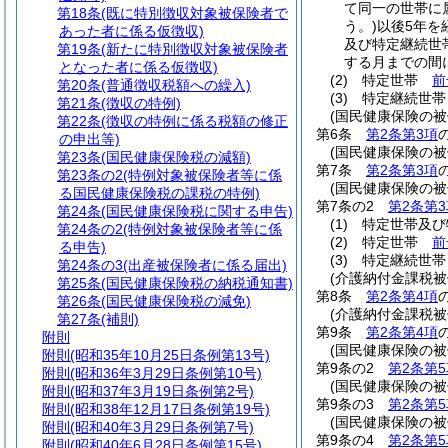
て同一の世帯に
第18条
(既に特別徴収対象被保険者で
う。)
以後5年を
あった者に係る仮徴収)
及び特定継続世
第19条
(新たに特別徴収対象被保険者
する月までの間
となった者に係る仮徴収)
(2)
特定世帯
前
第20条
(普通徴収税額への繰入)
(3)
特定継続世
第21条
(徴収の特例)
(国民健康保険の
第22条
(徴収の特例に係る税額の修正
第6条
第2条第3項
の申出等)
(国民健康保険の
第23条
(国民健康保険税の減額)
第7条
第2条第3項
第23条の2
(特例対象被保険者等に係
(国民健康保険の
る国民健康保険税の課税の特例)
第7条の2
第2条第3
第24条
(国民健康保険税に関する申告)
(1)
特定世帯及び
第24条の2
(特例対象被保険者等に係
(2)
特定世帯
前
る申告)
(3)
特定継続世
第24条の3
(出産被保険者に係る届出)
(介護納付金課税被
第25条
(国民健康保険税の納税通知書)
第8条
第2条第4項
第26条
(国民健康保険税の減免)
(介護納付金課税
第27条
(補則)
第9条
第2条第4項
附則
(国民健康保険の
附則
(昭和35年10月25日条例第13号)
第9条の2
第2条第5
附則
(昭和36年3月29日条例第10号)
(国民健康保険の
附則
(昭和37年3月19日条例第2号)
第9条の3
第2条第5
附則
(昭和38年12月17日条例第19号)
(国民健康保険の
附則
(昭和40年3月29日条例第7号)
第9条の4
第2条第5
附則
(昭和40年6月28日条例第15号)