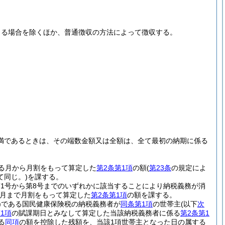
よる場合を除くほか、普通徴収の方法によって徴収する。
。
未満であるときは、その端数金額又は全額は、全て最初の納期に係る
る月から月割をもって算定した
第2条第1項
の額
(
第23条
の規定によ
同じ。)
を課する。
第1号から第8号までのいずれかに該当することにより納税義務が消
月まで月割をもって算定した
第2条第1項
の額を課する。
)
である国民健康保険税の納税義務者が
同条第1項
の世帯主
(以下
次
1項
の賦課期日とみなして算定した当該納税義務者に係る
第2条第1
る
同項
の額を控除した残額を、当該1項世帯主となった日の属する