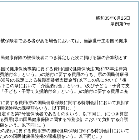
昭和35年6月25日
条例第9号
の被保険者である者がある場合においては、当該世帯主を国民健康
国民健康保険の被保険者につき算定した次に掲げる額の合算額とす
る国民健康保険事業に要する費用
(国民健康保険法
(昭和33年法律第
費納付金」という。)
の納付に要する費用のうち、県の国民健康保
80号)
の規定による後期高齢者支援金等
(以下この条において「後
以下この条において「介護納付金」という。)
及び子ども・子育て支
て「子ども・子育て支援納付金」という。)
の納付に要する費用に充
付に要する費用
(県の国民健康保険に関する特別会計において負担す
康保険税の課税額をいう。以下同じ。)
規定する第2号被保険者であるものをいう。以下同じ。)
につき算定
る費用
(県の国民健康保険に関する特別会計において負担する介護
額をいう。以下同じ。)
金の納付に要する費用
(県の国民健康保険に関する特別会計において
ための国民健康保険税の課税額をいう。以下同じ。)