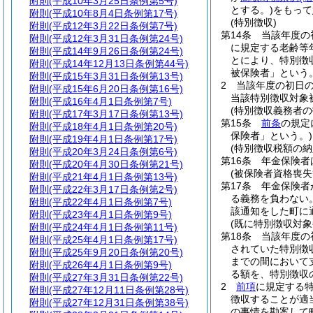
附則
(平成10年3月25日条例第5号)
とする。)
をもって
附則
(平成10年8月4日条例第17号)
(特別徴収)
附則
(平成12年3月22日条例第7号)
第14条
当該年度の
附則
(平成12年3月31日条例第24号)
に規定する老齢等
附則
(平成14年9月26日条例第24号)
とにより、特別徴
附則
(平成14年12月13日条例第44号)
被保険者」という。
附則
(平成15年3月31日条例第13号)
2
当該年度の初日の
附則
(平成15年6月20日条例第16号)
当該特別徴収対象
附則
(平成16年4月1日条例第7号)
(特別徴収義務者の
附則
(平成17年3月17日条例第13号)
第15条
前条
の規定
附則
(平成18年4月1日条例第20号)
保険者」という。)
附則
(平成19年4月1日条例第17号)
(特別徴収税額の納
附則
(平成20年3月24日条例第6号)
第16条
年金保険者
附則
(平成20年4月30日条例第21号)
(被保険者資格喪失
附則
(平成21年4月1日条例第13号)
第17条
年金保険者
附則
(平成22年3月17日条例第2号)
る義務を負わない
附則
(平成22年4月1日条例第7号)
該通知をした町に
附則
(平成23年4月1日条例第9号)
(既に特別徴収対
附則
(平成24年4月1日条例第11号)
第18条
当該年度の
附則
(平成25年4月1日条例第17号)
されていた特別徴
附則
(平成25年9月20日条例第20号)
までの間において
附則
(平成26年4月1日条例第9号)
る額を、特別徴収
附則
(平成27年3月31日条例第22号)
2
前項
に規定する特
附則
(平成27年12月11日条例第28号)
徴収することが適
附則
(平成27年12月31日条例第38号)
の事情を勘案して