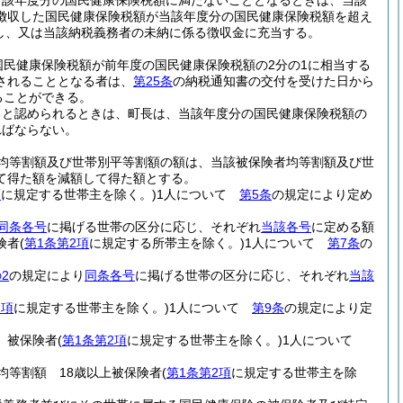
当該年度分の国民健康保険税額に満たないこととなるときは、当該
徴収した国民健康保険税額が当該年度分の国民健康保険税額を超え
付し、又は当該納税義務者の未納に係る徴収金に充当する。
民健康保険税額が前年度の国民健康保険税額の2分の1に相当する
されることとなる者は、
第25条
の納税通知書の交付を受けた日から
ることができる。
ると認められるときは、町長は、当該年度分の国民健康保険税額の
ればならない。
均等割額及び世帯別平等割額の額は、当該被保険者均等割額及び世
て得た額を減額して得た額とする。
項
に規定する世帯主を除く。)
1人について
第5条
の規定により定め
同条各号
に掲げる世帯の区分に応じ、それぞれ
当該各号
に定める額
険者
(
第1条第2項
に規定する所帯主を除く。)
1人について
第7条
の
2
の規定により
同条各号
に掲げる世帯の区分に応じ、それぞれ
当該
2項
に規定する世帯主を除く。)
1人について
第9条
の規定により定
 被保険者
(
第1条第2項
に規定する世帯主を除く。)
1人について
均等割額 18歳以上被保険者
(
第1条第2項
に規定する世帯主を除