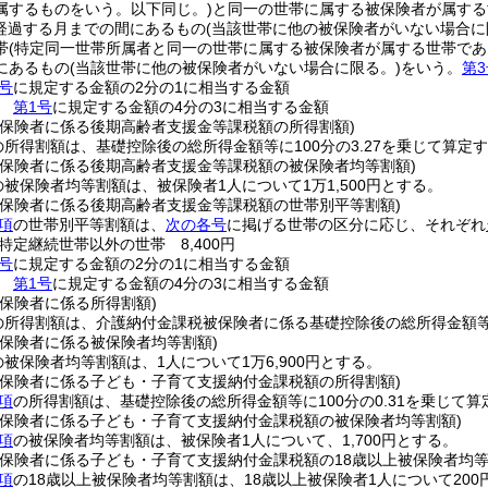
属するものをいう。以下同じ。)
と同一の世帯に属する被保険者が属する
経過する月までの間にあるもの
(当該世帯に他の被保険者がいない場合に
帯
(特定同一世帯所属者と同一の世帯に属する被保険者が属する世帯であ
にあるもの
(当該世帯に他の被保険者がいない場合に限る。)
をいう。
第3
号
に規定する金額の2分の1に相当する金額
帯
第1号
に規定する金額の4分の3に相当する金額
被保険者に係る後期高齢者支援金等課税額の所得割額)
の所得割額は、基礎控除後の総所得金額等に100分の3.27を乗じて算定
被保険者に係る後期高齢者支援金等課税額の被保険者均等割額)
の被保険者均等割額は、被保険者1人について1万1,500円とする。
被保険者に係る後期高齢者支援金等課税額の世帯別平等割額)
項
の世帯別平等割額は、
次の各号
に掲げる世帯の区分に応じ、それぞれ
特定継続世帯以外の世帯 8,400円
号
に規定する金額の2分の1に相当する金額
帯
第1号
に規定する金額の4分の3に相当する金額
保険者に係る所得割額)
の所得割額は、介護納付金課税被保険者に係る基礎控除後の総所得金額等に
被保険者に係る被保険者均等割額)
の被保険者均等割額は、1人について1万6,900円とする。
被保険者に係る子ども・子育て支援納付金課税額の所得割額)
項
の所得割額は、基礎控除後の総所得金額等に100分の0.31を乗じて算
被保険者に係る子ども・子育て支援納付金課税額の被保険者均等割額)
項
の被保険者均等割額は、被保険者1人について、1,700円とする。
被保険者に係る子ども・子育て支援納付金課税額の18歳以上被保険者均等
項
の18歳以上被保険者均等割額は、18歳以上被保険者1人について200