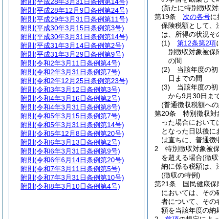
附則
(平成28年3月31日条例第14号)
(新たに特別徴収
附則
(平成28年12月9日条例第24号)
第19条
次の各号
に
附則
(平成29年3月31日条例第11号)
保険税額として、
附則
(平成30年3月15日条例第3号)
は、所得の状況そ
附則
(平成30年3月31日条例第14号)
(1)
第12条第2項
附則
(平成31年3月14日条例第2号)
別徴収対象被保
附則
(平成31年3月29日条例第9号)
の間
附則
(令和2年3月11日条例第4号)
(2)
当該年度の初
附則
(令和2年3月31日条例第7号)
日までの間
附則
(令和2年12月25日条例第23号)
(3)
当該年度の初
附則
(令和3年3月12日条例第3号)
から9月30日ま
附則
(令和4年3月16日条例第2号)
(普通徴収税額への
附則
(令和4年3月31日条例第8号)
第20条
特別徴収対
附則
(令和5年3月15日条例第7号)
った場合において
附則
(令和5年3月31日条例第14号)
となった日以後に
附則
(令和5年12月8日条例第20号)
は直ちに、普通徴
附則
(令和6年3月13日条例第2号)
2
特別徴収対象被
附則
(令和6年3月31日条例第9号)
を超える場合
(徴
附則
(令和6年6月14日条例第20号)
納に係る税額は、
附則
(令和7年3月11日条例第5号)
(徴収の特例)
附則
(令和7年3月31日条例第10号)
第21条
国民健康保
附則
(令和8年3月10日条例第4号)
においては、その
者について、その
額を当該年度の納