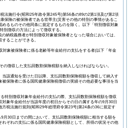
方税法施行令
(昭和25年政令第245号)
第56条の89の2第1項及び第2項
健康保険の被保険者である世帯主
(災害その他の特別の事情があるこ
認めるものその他同条に規定するものを除く。以下「特別徴収対象
特別徴収の方法によって徴収する。
険税の納税義務者が特別徴収対象被保険者となった場合においては、
収することができる。
収対象被保険者に係る老齢等年金給付の支払をする者
(以下「年金
、その徴収した支払回数割保険税額を納入しなければならない。
は、当該通知を受けた日以降、支払回数割保険税額を徴収して納入す
象被保険者に係る国民健康保険税徴収の実績その他必要な事項を当
おける特別徴収対象年金給付の支払の際、支払回数割保険税額を徴収
対象年金給付が当該年度の初日からその日の属する年の9月30日
地方税法施行規則
(昭和29年総理府令第23号)
第24条の36に規定す
9月30日までの間において、支払回数割保険税額に相当する額を
それぞれの支払に係る国民健康保険税額として、所得の状況その他