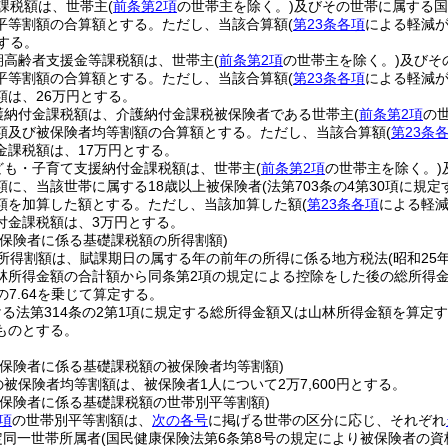
課税額は、世帯主
(
前条第2項
の世帯主を除く。)
及びその世帯に属する国
平等割額の合算額とする。
ただし、当該合算額
(
第23条各項
による軽減が
する。
期高齢者支援金等課税額は、世帯主
(
前条第2項
の世帯主を除く。)
及びそ
平等割額の合算額とする。
ただし、当該合算額
(
第23条各項
による軽減が
額は、26万円とする。
護納付金課税額は、介護納付金課税被保険者である世帯主
(
前条第2項
の
額及び被保険者均等割額の合算額とする。
ただし、当該合算額
(
第23条
金課税額は、17万円とする。
ども・子育て支援納付金課税額は、世帯主
(
前条第2項
の世帯主を除く。)
額に、当該世帯に属する18歳以上被保険者
(法第703条の4第30項に規
額を加算した額とする。
ただし、当該加算した額
(
第23条各項
による軽減
付金課税額は、3万円とする。
被保険者に係る基礎課税額の所得割額)
所得割額は、賦課期日の属する年の前年の所得に係る地方税法
(昭和25
林所得金額の合計額から同条第2項の規定による控除をした後の総所得
分の7.64を乗じて算定する。
る法第314条の2第1項に規定する総所得金額又は山林所得金額を算定す
ものとする。
被保険者に係る基礎課税額の被保険者均等割額)
の被保険者均等割額は、被保険者1人について2万7,600円とする。
被保険者に係る基礎課税額の世帯別平等割額)
項
の世帯別平等割額は、
次の各号
に掲げる世帯の区分に応じ、それぞれ
定同一世帯所属者
(国民健康保険法第6条第8号の規定により被保険者の