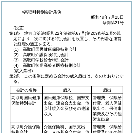
○高取町特別会計条例
昭和49年7月25日
条例第21号
(設置)
第1条
地方自治法
(昭和22年法律第67号)
第209条第2項の規
定により、次に掲げる特別会計を設置し、その円滑な運営
と経理の適正を図る。
(1)
高取町国民健康保険特別会計
(2)
高取町介護保険特別会計
(3)
高取町学校給食特別会計
(4)
高取町後期高齢者医療特別会計
(歳入歳出)
第2条
この条例に定める会計の歳入歳出は、次のとおりとす
る。
会計の名称
歳入
歳出
高取町国民健康
国民健康保険税、国県支
管理費、保険給
保険特別会計
出金、連合会支出金、他
付費、老人保健
会計繰入金及びその他諸
拠出金、保健事
収入
業費及びその他
諸支出金
高取町介護保険
介護保険料、国県支出
管理費、保険給
特別会計
金、支払基金交付金、他
付費及びその他