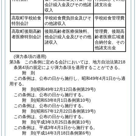
会計繰入金及びその他諸
諸支出金
収入
高取町学校給食
学校給食費負担金及びそ
学校給食管理費
特別会計
の他諸収入
高取町後期高齢
後期高齢者医療保険料、
管理費、後期高
者医療特別会計
他会計繰入金及びその他
齢者医療広域連
諸収入
合納付金、その
他諸支出金
(弾力条項の適用)
第3条
この条例に定める会計においては、地方自治法第218
条第4項の規定により弾力条項を適用することができる。
附
則
この条例は、公布の日から施行し、昭和49年4月1日から適
用する。
附
則
(昭和49年12月12日
条例第29号)
この条例は、公布の日から施行する。
附
則
(昭和53年8月1日
条例第10号)
この条例は、公布の日から施行する。
附
則
(昭和57年12月22日
条例第19号)
この条例は、公布の日から施行する。
附
則
(平成3年3月25日
条例第10号)
この条例は、平成3年4月1日から施行する。
附
則
(平成14年3月18日
条例第6号)