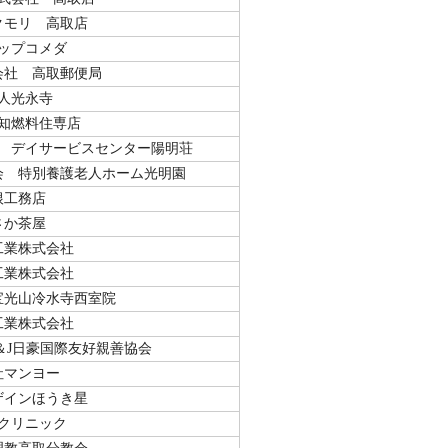
クモリ 高取店
ップコメダ
会社 高取郵便局
人光永寺
知燃料住専店
 デイサービスセンター陽明荘
会 特別養護老人ホーム光明園
根工務店
さか茶屋
工業株式会社
工業株式会社
宝光山冷水寺西室院
工業株式会社
＆J日豪国際友好親善協会
社マンヨー
ザインほうき星
クリニック