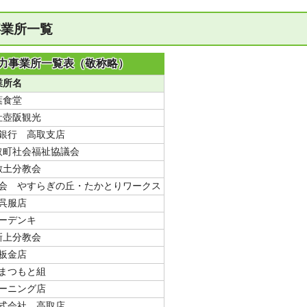
事業所一覧
力事業所一覧表（敬称略）
業所名
葉食堂
社壺阪観光
銀行 高取支店
取町社会福祉協議会
敷土分教会
会 やすらぎの丘・たかとりワークス
呉服店
ーデンキ
新上分教会
板金店
まつもと組
ーニング店
式会社 高取店