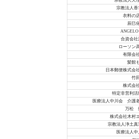
宗教法人天
宗教法人香
衣料の
辰巳
ANGEL
合資会社
ローソン
有限会
髪館
日本郵便株式会
竹
株式会
特定非営利活
医療法人中川会 介護
万松 
株式会社木村
宗教法人浄土真
医療法人中