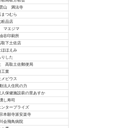
理教高取分教会
雲山 満法寺
店まつむら
化粧品店
O マエジマ
油谷印刷所
高取下土佐店
社ほほえみ
もりした
社 高取土佐郵便局
田工業
社メビウス
動法人住民の力
老人保健施設萩の里あすか
燻し寿司
エンタープライズ
宗本願寺派安楽寺
川会飛鳥病院