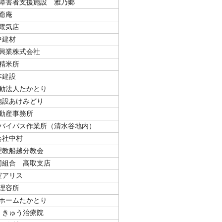
障害者支援施設 雅乃郷
癒庵
電気店
中建材
興業株式会社
精米所
本建設
動法人たかとり
施設あけみどり
動産事務所
バイパス作業所（清水谷地内）
会社中村
理教船越分教会
同組合 高取支店
室アリス
理容所
ホームたかとり
・きゅう治療院