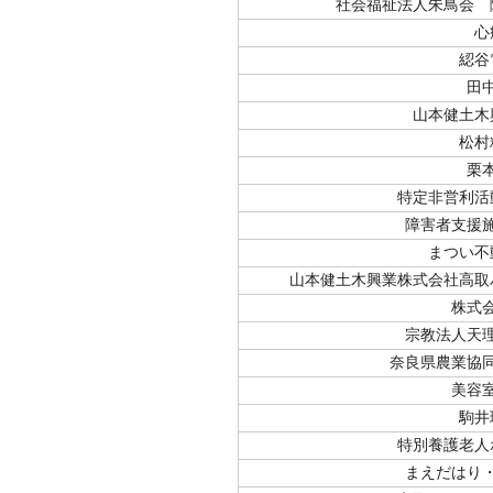
社会福祉法人朱鳥会 
心
綛谷
田
山本健土木
松村
栗
特定非営利活
障害者支援
まつい不
山本健土木興業株式会社高取
株式
宗教法人天
奈良県農業協
美容
駒井
特別養護老人
まえだはり