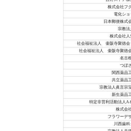
株式会社フ
電化ショ
日本郵便株式
宗教法
株式会社人
社会福祉法人 壷阪寺聚徳会
社会福祉法人 壷阪寺聚徳
名古
つぼ
関西薬品
共立薬品
宗教法人眞言宗
新生薬品
特定非営利活動法人A
株式会
フラワーデ
川西歯科