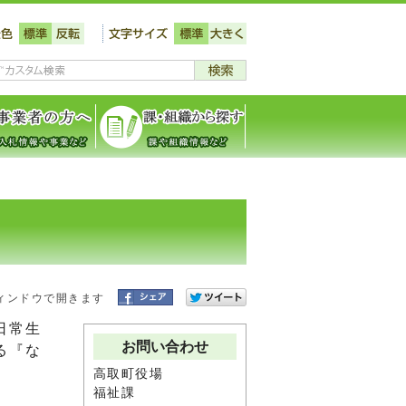
ィンドウで開きます
日常生
お問い合わせ
る『な
高取町役場
福祉課