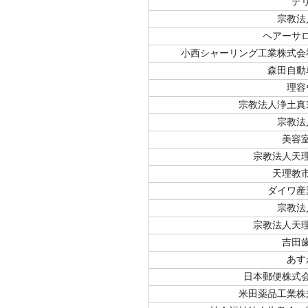
デ
宗教法
ヘアーサ
小西シャーリング工業株式会
森田自動
理容
宗教法人浄土真
宗教法
美容
宗教法人天
天理教
ダイワ産
宗教法
宗教法人天
吉田
あす
日本郵便株式
米田薬品工業株