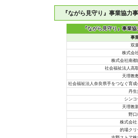
『ながら見守り』事業協力
『ながら見守り』事業協
事
双
株式会
株式会社南都
社会福祉法人高
天理教
社会福祉法人奈良県手をつなぐ育成
丹生
シンコ
天理教
野口
株式会社
的場クリ
吉野ストア株