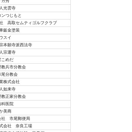
リカ秀
人光雲寺
ロンつじもと
社 高取セムティゴルフクラブ
車鈑金塗装
ウスイ
宗本願寺派西法寺
人宗運寺
室こめだ
理教兵市分教会
市尾分教会
業株式会社
人如来寺
理教正家分教会
歯科医院
か美商
会社 市尾郵便局
式会社 奈良工場