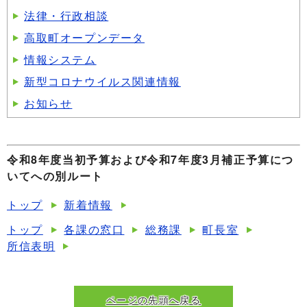
法律・行政相談
高取町オープンデータ
情報システム
新型コロナウイルス関連情報
お知らせ
令和8年度当初予算および令和7年度3月補正予算につ
いてへの別ルート
トップ
新着情報
トップ
各課の窓口
総務課
町長室
所信表明
ページの先頭へ戻る