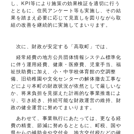
し、KPI等により施策の効果検証を適切に行う
とともに、住民アンケート等も実施し、その結
果を踏まえ必要に応じて見直しを図りながら取
組の改善を継続的に実施してまいります。
次に、財政が安定する「高取町」では、
経常経費の地方公共団体情報システム標準化
に伴う運用経費、健康・医療費、児童手当、福
祉扶助費に加え、小・中学校体育館の空調整
備、旧幼稚園や文化センターの解体撤去工事な
どにより本町の財政状況が依然として厳しいな
か、将来負担を見据えた計画的な事業推進によ
り、引き続き、持続可能な財政運営の維持、財
政の健全運営に努めてまいります。
あわせて、事業執行にあたっては、更なる経
費の精査、節減に努めるとともに、町税、国や
県からの補助金や交付金、地方交付税などの確