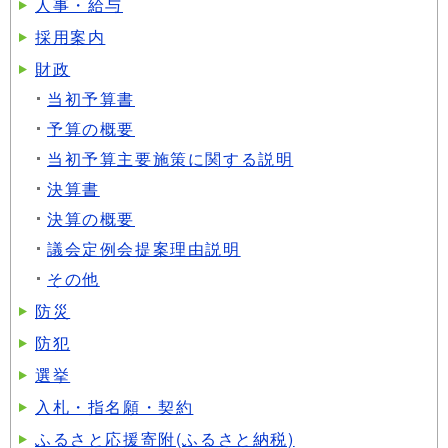
人事・給与
採用案内
財政
当初予算書
予算の概要
当初予算主要施策に関する説明
決算書
決算の概要
議会定例会提案理由説明
その他
防災
防犯
選挙
入札・指名願・契約
ふるさと応援寄附(ふるさと納税)