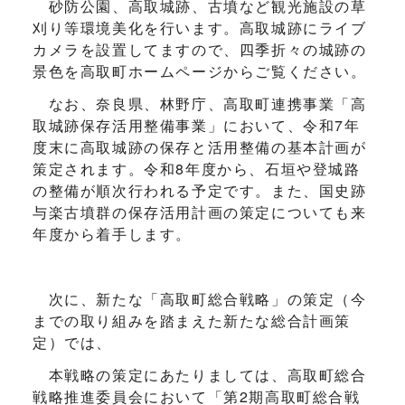
砂防公園、高取城跡、古墳など観光施設の草
刈り等環境美化を行います。高取城跡にライブ
カメラを設置してますので、四季折々の城跡の
景色を高取町ホームページからご覧ください。
なお、奈良県、林野庁、高取町連携事業「高
取城跡保存活用整備事業」において、令和7年
度末に高取城跡の保存と活用整備の基本計画が
策定されます。令和8年度から、石垣や登城路
の整備が順次行われる予定です。また、国史跡
与楽古墳群の保存活用計画の策定についても来
年度から着手します。
次に、新たな「高取町総合戦略」の策定（今
までの取り組みを踏まえた新たな総合計画策
定）では、
本戦略の策定にあたりましては、高取町総合
戦略推進委員会において「第2期高取町総合戦