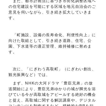
また、都市計画法に基づき市街化調整区域へ
の住宅建設を可能にする区域を地元自治会のご
意見を伺いながら、引き続き拡大していきま
す。
「町施設、設備の長寿命化、利便性向上」に
向けた取組として、引き続き道路、住宅、公
園、下水道等の適正管理、維持補修に努めま
す。
次に、「にぎわう高取町」（にぎわい創出、
観光振興など）では、
まず、NHKの大河ドラマ「豊臣兄弟」の放
送開始により、豊臣兄弟ゆかりの城が脚光を浴
びている今が高取城をアピールする絶好の機会
と捉え、高取城に関する解説講座や、デジタル
コンテンツを制作するなど、積極的なPRを行