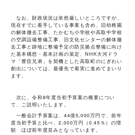
なお、財政状況は依然厳しいところですが、
現在すでに着手している事業も含め、旧幼稚園
の解体撤去工事、たかむち小学校や高取中学校
の空調設備整備工事、旧文化センターの解体撤
去工事と跡地に整備予定の防災拠点整備に向け
た基本構想・基本計画の策定、NHK大河ドラ
マ「豊臣兄弟」を契機とした高取町のにぎわい
創出については、最優先で着実に進めてまいり
ます。
次に、令和8年度当初予算案の概要につい
て、ご説明いたします。
一般会計予算案は、44億5,000万円で、前年
度当初予算と比べ、2,000万円（0.45％）の増
額 ほぼ前年度並みとなっています。