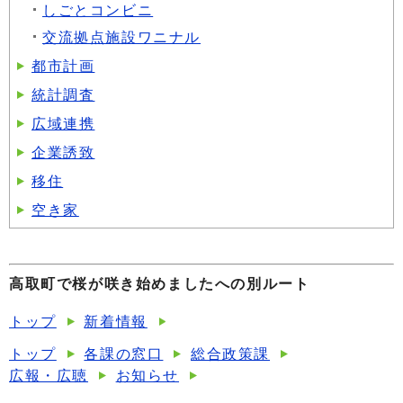
しごとコンビニ
交流拠点施設ワニナル
都市計画
統計調査
広域連携
企業誘致
移住
空き家
高取町で桜が咲き始めましたへの別ルート
トップ
新着情報
トップ
各課の窓口
総合政策課
広報・広聴
お知らせ