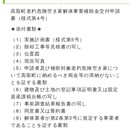
高取町老朽危険空き家解体事業補助金交付申請
書（様式第4号）
★添付書類★
（1）実施計画書（様式第5号）
（2）除却工事等見積書の写し
（3）位置図
（4）現況写真
（5）申請者及び補助対象老朽危険空き家につ
いて高取町に納めるべき税金等の滞納がないこ
とを証する書類
（6）建物及び土地の登記事項証明書又は固定
資産課税台帳の写し
（7）事前調査結果報告書の写し
（8）同意書又は誓約書
（9）解体業者が第2条第3号に規定する事業者
であることを証する書類