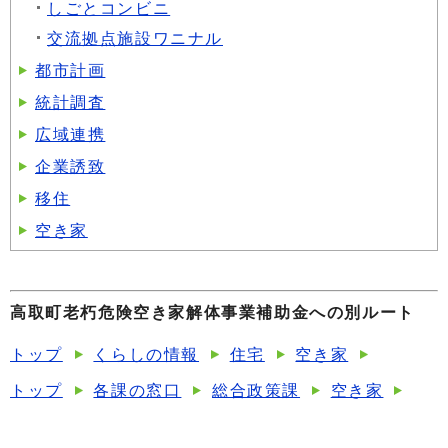
しごとコンビニ
交流拠点施設ワニナル
都市計画
統計調査
広域連携
企業誘致
移住
空き家
高取町老朽危険空き家解体事業補助金への別ルート
トップ
くらしの情報
住宅
空き家
トップ
各課の窓口
総合政策課
空き家