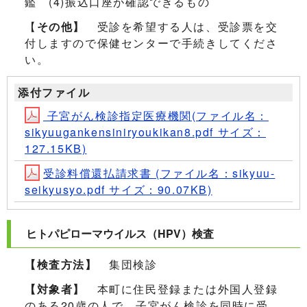
鑑 (4)振込口座が確認できるもの
【
その他】
受診を希望する人は、受診票を交
付しますので保健センターで手続きしてくださ
い。
添付ファイル
子宮がん検診指定医療機関(ファイル名：
sikyuugankensiniryoukikan8.pdf サイズ：
127.15KB)
受診料償還払請求書 (ファイル名：sikyuu-
seikyusyo.pdf サイズ：90.07KB)
ヒトパピローマウイルス（HPV）検査
【検査方法】
集団検診
【対象者】
本町に住民登録または外国人登録
のある20歳の人で、子宮がん検診を同時に受