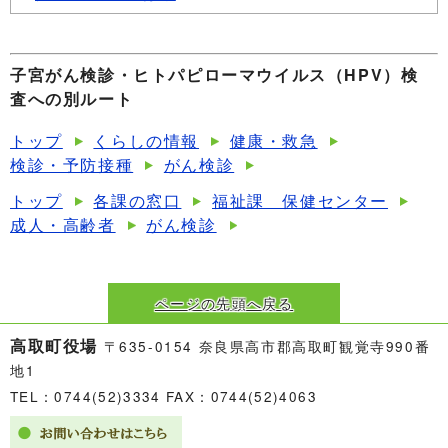
子宮がん検診・ヒトパピローマウイルス（HPV）検
査への別ルート
トップ
くらしの情報
健康・救急
検診・予防接種
がん検診
トップ
各課の窓口
福祉課 保健センター
成人・高齢者
がん検診
ページの先頭へ戻る
高取町役場
〒635-0154 奈良県高市郡高取町観覚寺990番
地1
TEL：0744(52)3334 FAX：0744(52)4063