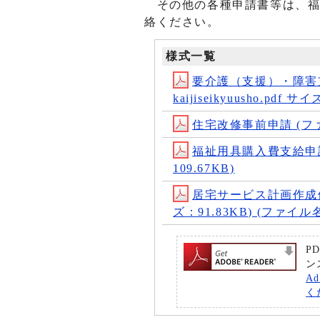
その他の各種申請書等は、福
絡ください。
様式一覧
要介護（支援）・障害
kaijiseikyuusho.pdf サ
住宅改修事前申請 (ファイル
福祉用具購入費支給申請書 (
109.67KB)
居宅サービス計画作成依頼（
ズ：91.83KB) (ファイル名：
P
ン
A
く