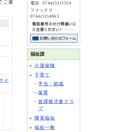
でご連
電話: 0744(52)3334
ファックス:
0744(52)4063
福祉課
介護保険
子育て
 サイ
手当・助成
保育
放課後児童クラ
ブ
障害福祉
福祉一般