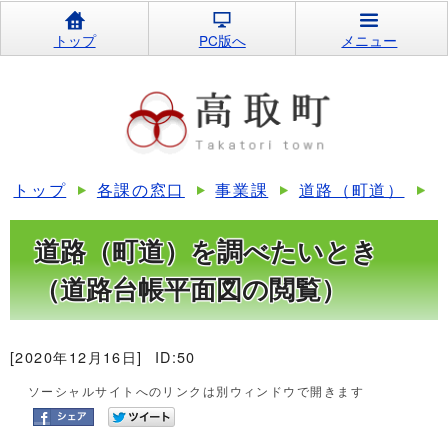
トップ
PC版へ
メニュー
トップ
各課の窓口
事業課
道路（町道）
道路（町道）を調べたいとき
（道路台帳平面図の閲覧）
[2020年12月16日]
ID:50
ソーシャルサイトへのリンクは別ウィンドウで開きます