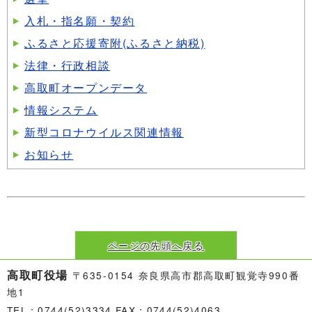
入札・指名願・契約
ふるさと応援寄附(ふるさと納税)
法律・行政相談
高取町オープンデータ
情報システム
新型コロナウイルス関連情報
お知らせ
ページの先頭へ戻る
高取町役場
〒635-0154 奈良県高市郡高取町観覚寺990番
地1
TEL：0744(52)3334 FAX：0744(52)4063