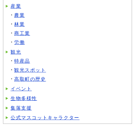
産業
農業
林業
商工業
労働
観光
特産品
観光スポット
高取町の歴史
イベント
生物多様性
集落支援
公式マスコットキャラクター