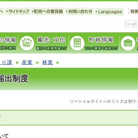
くり課
産業
林業
届出制度
ソーシャルサイトへのリンクは別ウ
度
いて