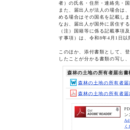
者）の氏名・住所・連絡先・
また、届出人が法人の場合は
める場合はその国名を記載し
なお、届出人が国外に居住す
（注）国籍等に係る記載事項
す事項）は、令和8年4月1日
このほか、添付書類として、
したことが分かる書類の写し
森林の土地の所有者届出書
森林の土地の所有者届
森林の土地の所有者届
P
ン
A
く