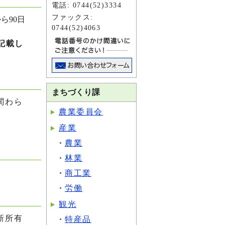
電話: 0744(52)3334
ファックス:
ら90日
0744(52)4063
記載し
まちづくり課
関わら
農業委員会
産業
農業
林業
商工業
労働
観光
新所有
特産品