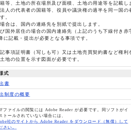
国籍等、土地の所在場所及び面積、土地の用途等を記載し
、法人の代表者の国籍等、役員や議決権の過半を同一国の
ます。
る場合は、国内の連絡先を別紙で提出します。
及び国外居住の場合の国内連絡先（上記のうち下線付き赤
以降に記載・提出が必要となる事項です。
登記事項証明書（写しも可）又は土地売買契約書など権利
、土地の位置を示す図面が必要です。
様式
出書
出制度の概要
DFファイルの閲覧には Adobe Reader が必要です。同ソフトがイ
ストールされていない場合には、
dobe社のサイトから Adobe Reader をダウンロード（無償）して
ださい。