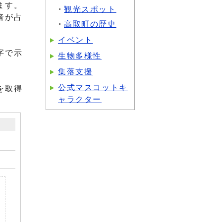
ます。
観光スポット
者が占
高取町の歴史
イベント
字で示
生物多様性
集落支援
公式マスコットキ
を取得
ャラクター