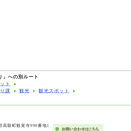
り」への別ルート
ポット
くり課
観光
観光スポット
市郡高取町観覚寺990番地1