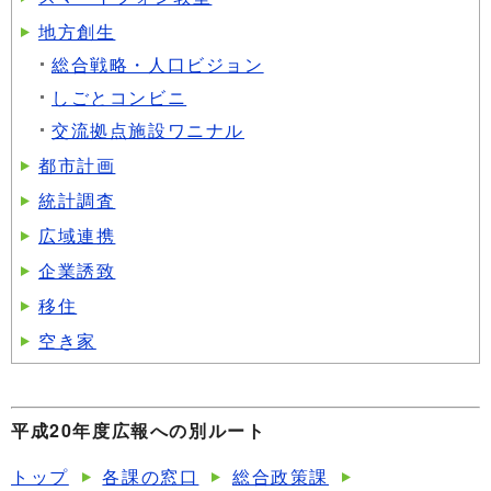
地方創生
総合戦略・人口ビジョン
しごとコンビニ
交流拠点施設ワニナル
都市計画
統計調査
広域連携
企業誘致
移住
空き家
平成20年度広報への別ルート
トップ
各課の窓口
総合政策課