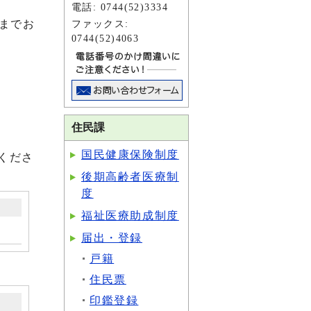
電話: 0744(52)3334
までお
ファックス:
0744(52)4063
住民課
国民健康保険制度
認くださ
後期高齢者医療制
度
福祉医療助成制度
届出・登録
戸籍
住民票
印鑑登録