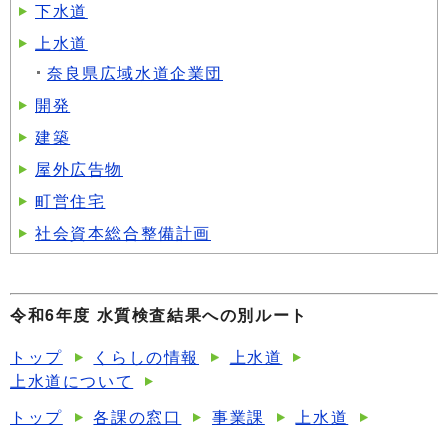
下水道
上水道
奈良県広域水道企業団
開発
建築
屋外広告物
町営住宅
社会資本総合整備計画
令和6年度 水質検査結果への別ルート
トップ
くらしの情報
上水道
上水道について
トップ
各課の窓口
事業課
上水道