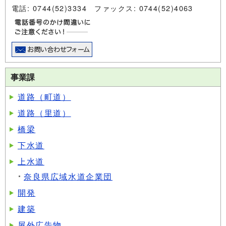
電話: 0744(52)3334 ファックス: 0744(52)4063
事業課
道路（町道）
道路（里道）
橋梁
下水道
上水道
奈良県広域水道企業団
開発
建築
屋外広告物