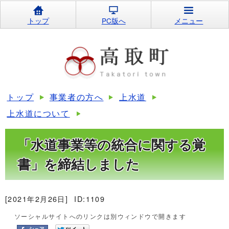
トップ
PC版へ
メニュー
トップ
事業者の方へ
上水道
上水道について
「水道事業等の統合に関する覚
書」を締結しました
[2021年2月26日]
ID:1109
ソーシャルサイトへのリンクは別ウィンドウで開きます